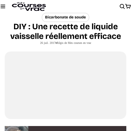
Chargement
Bicarbonate de soude
DIY : Une recette de liquide
vaisselle réellement efficace
26 juil. 2017
Régis de Mes courses en vrac