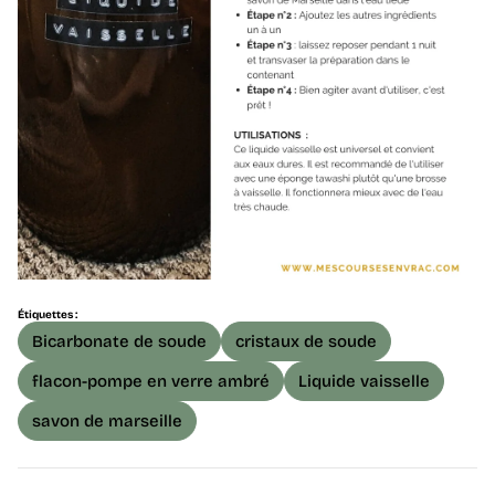
Étiquettes :
Bicarbonate de soude
cristaux de soude
flacon-pompe en verre ambré
Liquide vaisselle
savon de marseille