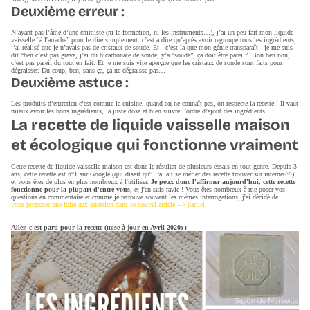
Deuxième erreur :
N’ayant pas l’âme d’une chimiste (ni la formation, ni les instruments…), j’ai un peu fait mon liquide
vaisselle “à l'arrache” pour le dire simplement. c’est à dire qu’après avoir regroupé tous les ingrédients,
j’ai réalisé que je n’avais pas de cristaux de soude. Et - c’est la que mon génie transparaît - je me suis
dit “ben c’est pas grave, j’ai du bicarbonate de soude, y’a “soude”, ça doit être pareil”. Bon ben non,
c’est pas pareil du tout en fait. Et je me suis vite aperçue que les cristaux de soude sont faits pour
dégraisser. Du coup, ben, sans ça, ça ne dégraisse pas…
Deuxième astuce :
Les produits d’entretien c’est comme la cuisine, quand on ne connaît pas, on respecte la recette ! Il vaut
mieux avoir les bons ingrédients, la juste dose et bien suivre l’ordre d’ajout des ingrédients.
La recette de liquide vaisselle maison
et écologique qui fonctionne vraiment
Cette recette de liquide vaisselle maison est donc le résultat de plusieurs essais en tout genre. Depuis 3
ans, cette recette est n°1 sur Google (qui disait qu'il fallait se méfier des recette trouver sur internet^^)
et vous êtes de plus en plus nombreux à l'utiliser.
Je peux donc l'affirmer aujourd'hui, cette recette
fonctionne pour la plupart d'entre vous
, et j'en suis ravie ! Vous êtes nombreux à me poser vos
questions en commentaire et comme je retrouve souvent les mêmes interrogations, j'ai décidé de
vous proposer une foire aux question dans ce nouvel article --> par ici
.
Aller, c'est parti pour la recette (mise à jour en Avril 2020) :