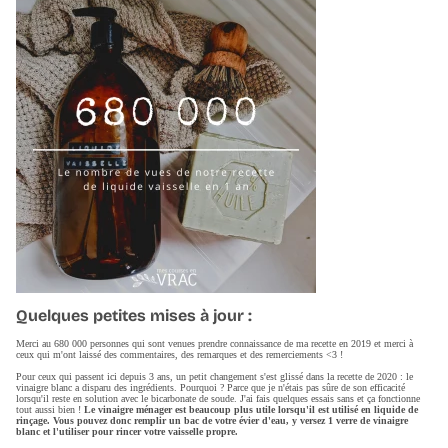
Quelques petites mises à jour :
Merci au 680 000 personnes qui sont venues prendre connaissance de ma recette en 2019 et merci à
ceux qui m'ont laissé des commentaires, des remarques et des remerciements <3 !
Pour ceux qui passent ici depuis 3 ans, un petit changement s'est glissé dans la recette de 2020 : le
vinaigre blanc a disparu des ingrédients. Pourquoi ? Parce que je n'étais pas sûre de son efficacité
lorsqu'il reste en solution avec le bicarbonate de soude. J'ai fais quelques essais sans et ça fonctionne
tout aussi bien !
Le vinaigre ménager est beaucoup plus utile lorsqu'il est utilisé en liquide de
rinçage. Vous pouvez donc remplir un bac de votre évier d'eau, y versez 1 verre de vinaigre
blanc et l'utiliser pour rincer votre vaisselle propre.