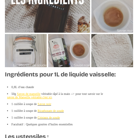
Ingrédients pour 1L de liquide vaisselle:
0,8L d’eau chaude
50g
Savon de marseille
véritable râpé à la main --> pour tout savoir sur le
savon de Marseille véritable c'est ici
.
1 cuillère à soupe de
Savon noir
1 cuillère à soupe de
Bicarbonate de soude
1 cuillère à soupe de
Cristaux de soude
Facultatif : Quelques gouttes d’huiles essentielles
Les ustensiles :