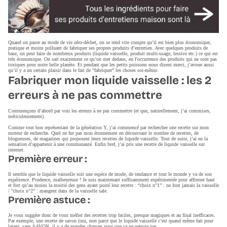
Quand on passe au mode de vie zéro-déchet, on se rend vite compte qu’il est bien plus économique,
pratique et moins polluant de fabriquer ses propres produits d’entretien. Avec quelques produits de
base, on peut faire de nombreux produits (liquide vaisselle, produit multi-usage, lessive etc.) ce qui est
très économique. On sait exactement ce qu’on met dedans, en l'occurrence des produits qui ne sont pas
toxiques pour notre belle planète. Et pendant que les petits poissons nous disent merci, j’avoue aussi
qu’il y a un certain plaisir dans le fait de “fabriquer” les choses soi-même.
Fabriquer mon liquide vaisselle : les 2
erreurs à ne pas commettre
Commençons d’abord par voir les erreurs à ne pas commettre (et que, naturellement, j’ai commises,
méticuleusement).
Comme tout bon représentant de la génération Y, j’ai commencé par rechercher une recette sur mon
moteur de recherche. Quel ne fut pas mon étonnement en découvrant le nombre de recettes, de
blogueuses, de magazines qui proposent leurs recettes de liquide vaisselle. Tout de suite, j’ai eu la
sensation d’appartenir à une communauté. Enfin bref, j’ai pris une recette de liquide vaisselle sur
internet.
Première
erreur
:
Il semble que le liquide vaisselle soit une espèce de mode, de tendance et tout le monde y va de son
expérience. Prudence, malheureuse ! Je suis maintenant suffisamment expérimentée pour affirmer haut
et fort qu’au moins la moitié des gens ayant posté leur recette : “choix n°1” : ne font jamais la vaisselle
/ “choix n°2” : mangent dans de la vaisselle sale.
Première astuce :
Je vous suggère donc de vous méfier des recettes trop faciles, presque magiques et au final inefficaces.
Par exemple, une recette de savon (oui, non parce que le liquide vaisselle c’est quand même fait pour
laver), sans SAVON, il y a de grandes chances pour que ça ne nettoie pas.