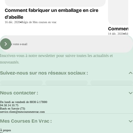
Comment fabriquer un emballage en cire
d'abeille
16 déc. 2020
Régis de Mes courses en vrac
Comment f
14 déc. 2020
Régis 
E-
mail
S'inscrire
Inscrivez-vous à notre newsletter pour suivre toutes les actualités et
nouveautés.
Suivez-nous sur nos réseaux sociaux :
Nous contacter :
Du lundi au vendredi de 8H30 à 17H00
04.58.14.10.75
Basés en Savoie (73)
service.client@mescoursesenvrac.com
Mes Courses En Vrac :
À propos