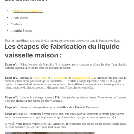
1
distributeur à savon d'1L
1 verre doseur
1 balance
1 cuillère à soupe
Tous les ingrédients ainsi que le distributeur de savon sont à retrouver dans la boutique en ligne :
Les étapes de fabrication du liquide
vaisselle maison :
Étape n°1 :
Râpez le savon de Marseille (à la main) en petits copeaux et diluez-les dans l'eau chaude.
Remuez jusqu'à faire fondre tous les copeaux de savon.
Étape n°2 :
Ajoutez le
savon noir
, le
Bicarbonate
et les
cristaux de soude
. L'important ici n'est pas la
quantité exacte mais pour ceux qui le souhaitent : 1 cuillère à soupe représente entre 20 et 25g de
produit. L'essentiel est de respecter les proportions : les cuillères à soupes doivent toutes prendre la
même quantité de chaque produit. Mélangez jusqu'à dissolution complète.
Étape n°3 :
Laissez le mélange reposer à l’air libre pendant plusieurs heures. Vous verrez qu’il passe
d’un état liquide à une espèce de pâte visqueuse.
Étape n°4 :
Versez le mélange dans votre bouteille vide à l’aide de l’entonnoir.
Étape n°5 bonus :
Expliquez à votre conjoint(e) que vous avez fait beaucoup d’efforts pour sauver
votre porte-monnaie ainsi que la planète, et qu’il serait bien sympa de faire la vaisselle ( :-) )
Et voilà, votre liquide vaisselle est fait. Attention, il ne mousse pas autant qu’un produit traditionnel,
ne vous acharnez pas, ça fonctionne tout aussi bien.