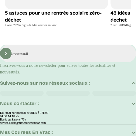
5 astuces pour une rentrée scolaire zéro-
45 idées d
Noël
déchet
déchet
4 août 2020
Régis de Mes courses en vrac
2 déc. 2019
Régis d
E-
mail
S'inscrire
Inscrivez-vous à notre newsletter pour suivre toutes les actualités et
nouveautés.
Suivez-nous sur nos réseaux sociaux :
Nous contacter :
Du lundi au vendredi de 8H30 à 17H00
04.58.14.10.75
Basés en Savoie (73)
service.client@mescoursesenvrac.com
Mes Courses En Vrac :