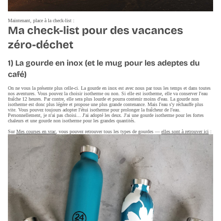
Maintenant, place à la check-list :
Ma check-list pour des vacances
zéro-déchet
1) La gourde en inox (et le mug pour les adeptes du
café)
On ne vous la présente plus celle-ci. La gourde en inox est avec nous par tous les temps et dans toutes
nos aventures. Vous pouvez la choisir isotherme ou non. Si elle est isotherme, elle va conserver l'eau
fraîche 12 heures. Par contre, elle sera plus lourde et pourra contenir moins d'eau. La gourde non
isotherme est donc plus légère et propose une plus grande contenance. Mais l'eau s'y réchauffe plus
vite. Vous pouvez toujours adopter l'étui isotherme pour prolonger la fraîcheur de l'eau.
Personnellement, je n'ai pas choisi... J'ai adopté les deux. J'ai une gourde isotherme pour les fortes
chaleurs et une gourde non isotherme pour les grandes quantités.
Sur
Mes courses en vrac
, vous pouvez retrouver tous les types de gourdes —
elles sont à retrouver ici
: