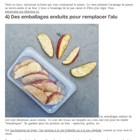
Verre ou inox, choisissez la boite qui vous correspond le mieux. Le verre présente l'avantage de passer
au micro-ondes et au four. L'inox a l'avantage de ne pas casser et d'être plus léger. Vous
retrouverez ma sélection ici
.
4) Des emballages enduits pour remplacer l'alu
Les emballages enduits de
cire sont désormais assez connus. Ce sont des tissus sur lesquels on a mis une cire pour les rendre
"hermétiques". Ils gardent ainsi les produits au frais : sandwich, goûter, etc.
Sur
ma boutique en ligne, j'en propose à la cire d'abeille ou à la cire végétale
, comme ça vous avez le
choix.