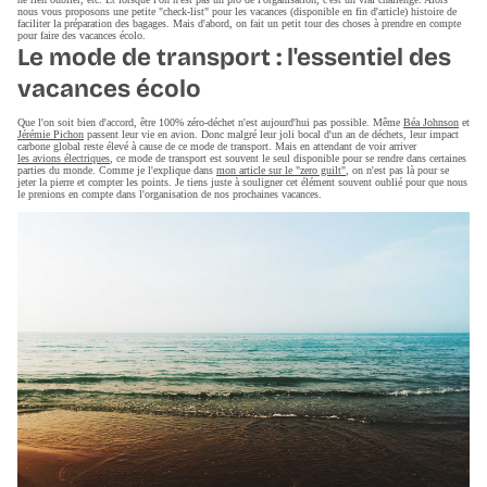
nous vous proposons une petite "check-list" pour les vacances (disponible en fin d'article) histoire de
faciliter la préparation des bagages. Mais d'abord, on fait un petit tour des choses à prendre en compte
pour faire des vacances écolo.
Le mode de transport : l'essentiel des
vacances écolo
Que l'on soit bien d'accord, être 100% zéro-déchet n'est aujourd'hui pas possible. Même
Béa Johnson
et
Jérémie Pichon
passent leur vie en avion. Donc malgré leur joli bocal d'un an de déchets, leur impact
carbone global reste élevé à cause de ce mode de transport. Mais en attendant de voir arriver
les avions électriques
, ce mode de transport est souvent le seul disponible pour se rendre dans certaines
parties du monde. Comme je l'explique dans
mon article sur le "zero guilt"
, on n'est pas là pour se
jeter la pierre et compter les points. Je tiens juste à souligner cet élément souvent oublié pour que nous
le prenions en compte dans l'organisation de nos prochaines vacances.