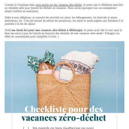
Comme je l'explique dans
mon article sur des vacances zéro-déchet
, je pense que le téléphone peut-être
un véritable allié pour limiter les déchets en vacances. Nous avons (presque) tous un smartphone :
autant l'utiliser au maximum.
Grâce à mon téléphone, je consulte les activités sur place, les hébergements, les festivals et autres
animations, etc. Cela me permet de refuser les prospectus, les cartes et autres papiers qui finiraient à la
poubelle à la fin du séjour.
Voilà
ma check-list pour mes vacances zéro-déchet à télécharger.
Je pense avoir fait le tour mais je
ferai une mise à jour de l'article en fonction des résultats de mes vacances cette année ! Partagez vos
idées en commentaire pour compléter la liste :)