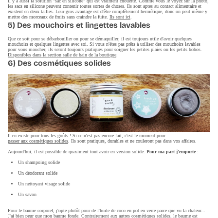
Il y a aussi la solution "sac en silicone" qui est vraiment chouette. Comme vous le voyez sur la photo,
les sacs en silicone peuvent contenir toutes sortes de choses. Ils sont aptes au contact alimentaire et
existent en deux tailles. Leur gros avantage est d'être complètement hermétique, donc on peut même y
mettre des morceaux de fruits sans craindre la fuite.
Ils sont ici
.
5) Des mouchoirs et lingettes lavables
Que ce soit pour se débarbouiller ou pour se démaquiller, il est toujours utile d'avoir quelques
mouchoirs et quelques lingettes avec soi. Si vous n'êtes pas prêts à utiliser des mouchoirs lavables
pour vous moucher, ils seront toujours pratiques pour soigner les petites plaies ou les petits bobos.
Disponibles dans la section salle de bain de la boutique
.
6) Des cosmétiques solides
Il en existe pour tous les goûts ! Si ce n'est pas encore fait, c'est le moment pour
passer aux cosmétiques solides
. Ils sont pratiques, durables et ne couleront pas dans vos affaires.
Aujourd'hui, il est possible de quasiment tout avoir en version solide.
Pour ma part j'emporte
:
Un shampoing solide
Un déodorant solide
Un nettoyant visage solide
Un savon
Pour le baume corporel, j'opte plutôt pour de l'huile de coco en pot en verre parce que vu la chaleur...
J'ai bien peur que mon baume fonde. Contrairement aux autres cosmétiques solides, le baume est