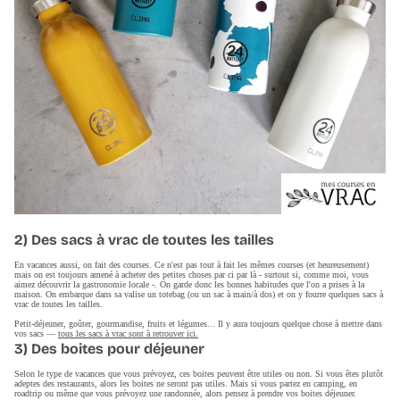
2) Des sacs à vrac de toutes les tailles
En vacances aussi, on fait des courses. Ce n'est pas tout à fait les mêmes courses (et heureusement)
mais on est toujours amené à acheter des petites choses par ci par là - surtout si, comme moi, vous
aimez découvrir la gastronomie locale -. On garde donc les bonnes habitudes que l'on a prises à la
maison. On embarque dans sa valise un totebag (ou un sac à main/à dos) et on y fourre quelques sacs à
vrac de toutes les tailles.
Petit-déjeuner, goûter, gourmandise, fruits et légumes... Il y aura toujours quelque chose à mettre dans
vos sacs —
tous les sacs à vrac sont à retrouver ici.
3) Des boites pour déjeuner
Selon le type de vacances que vous prévoyez, ces boites peuvent être utiles ou non. Si vous êtes plutôt
adeptes des restaurants, alors les boites ne seront pas utiles. Mais si vous partez en camping, en
roadtrip ou même que vous prévoyez une randonnée, alors pensez à prendre vos boites déjeuner.