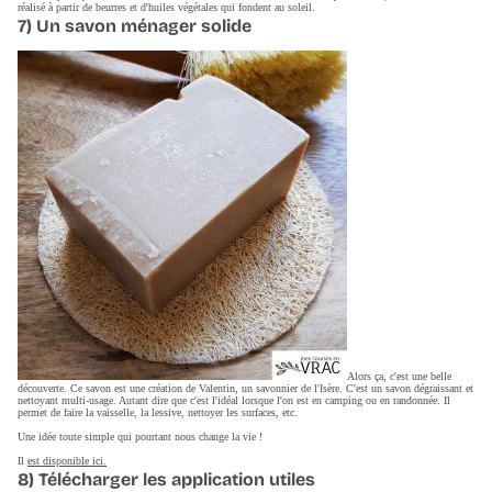
réalisé à partir de beurres et d'huiles végétales qui fondent au soleil.
7) Un savon ménager solide
Alors ça, c'est une belle
découverte. Ce savon est une création de Valentin, un savonnier de l'Isère. C'est un savon dégraissant et
nettoyant multi-usage. Autant dire que c'est l'idéal lorsque l'on est en camping ou en randonnée. Il
permet de faire la vaisselle, la lessive, nettoyer les surfaces, etc.
Une idée toute simple qui pourtant nous change la vie !
Il
est disponible ici.
8) Télécharger les application utiles