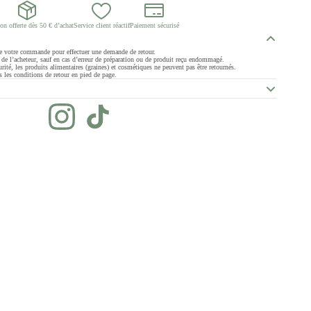
on offerte dès 50 € d’achat
Service client réactif
Paiement sécurisé
de votre commande pour effectuer une demande de retour.
ge de l’acheteur, sauf en cas d’erreur de préparation ou de produit reçu endommagé.
rité, les produits alimentaires (graines) et cosmétiques ne peuvent pas être retournés.
 les conditions de retour en pied de page.