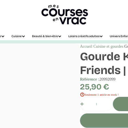
e
Cuisine
Beauté & bien-être
Loisirs créatifs adultes
Univers Enfa
Accueil
Cuisine et gourdes
Go
Gourde K
Friends |
Référence :
20992099
Prix
25,90 €
régulier
Seulement 1 article en stock !
Quantité