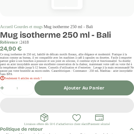
Accueil
Gourdes et mugs
Mug isotherme 250 ml - Bali
Mug isotherme 250 ml - Bali
Référence :
2418
Prix
24,90 €
régulier
Ce mug isotherme de 250 ml, habillé de délicats motifs floraux, allie élégance et modernité. Pratique à la
maison comme au bureau, il est compatible avec les machines à café à capsules ou dosettes. Facile à emporter
partout grâce à son bouchon à poussoir et son joint en silicone, il combine style et fonctionnalité. Sa double
paroi en acier inoxydable assure une excellente conservation de la chaleur, maintenant votre café ou votre thé à
la température idéale jusqu’à 12 heures. Conseils d’utilisation et d’entretien : Lavage à la main recommandé Ne
passez pas votre bouteille au micro-ondes. Caractéristiques : Contenance : 250 mL Matériau : acier inoxydable
Sans BPA
Seulement 6 articles en stock !
Quantité
Ajouter Au Panier
Livraison offerte dès 50 € d’achat
Service client réactif
Paiement sécurisé
Politique de retour