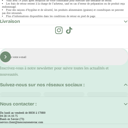
Vous avez 14 jours après réception de votre commande pour effectuer une demande de retour.
Les frais de retour restent à la charge de l’acheteur, sauf en cas d’erreur de préparation ou de produit reçu
endommagé.
Pour des raisons d’hygiène et de sécurité, les produits alimentaires (graines) et cosmétiques ne peuvent
pas être retournés.
Plus d’informations disponibles dans les conditions de retour en pied de page.
Livraison
E-
mail
S'inscrire
Inscrivez-vous à notre newsletter pour suivre toutes les actualités et
nouveautés.
Suivez-nous sur nos réseaux sociaux :
Nous contacter :
Du lundi au vendredi de 8H30 à 17H00
04.58.14.10.75
Basés en Savoie (73)
service.client@mescoursesenvrac.com