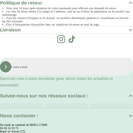
Politique de retour
Vous avez 14 jours après réception de votre commande pour effectuer une demande de retour.
Les frais de retour restent à la charge de l’acheteur, sauf en cas d’erreur de préparation ou de produit reçu
endommagé.
Pour des raisons d’hygiène et de sécurité, les produits alimentaires (graines) et cosmétiques ne peuvent
pas être retournés.
Plus d’informations disponibles dans les conditions de retour en pied de page.
Livraison
E-
mail
S'inscrire
Inscrivez-vous à notre newsletter pour suivre toutes les actualités et
nouveautés.
Suivez-nous sur nos réseaux sociaux :
Nous contacter :
Du lundi au vendredi de 8H30 à 17H00
04.58.14.10.75
Basés en Savoie (73)