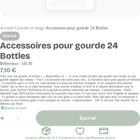
Accueil
Gourdes et mugs
Accessoires pour gourde 24 Bottles
Épuisé
Accessoires pour gourde 24
Bottles
Référence :
54130
Prix
7,10 €
régulier
Vous avez une gourde 24 bottles — disponibles ici — et vous voulez en faire une gourde tout terrain ou une
gourde adaptée aux enfants ? Voici 2 accessoires très utiles pour cela : Le bouchon sport pour gourde 24 Bottles
: Le bouchon sport se visse sur votre gourde à la place du bouchon d'origine. Il est composé d'un embout
"paille" qui se lève ou se rabat facilement. Vous pouvez d'ailleurs le lever et le rabattre directement avec la
bouche, pour faciliter l'utilisation de la gourde en pleine randonnée par exemple. Caractéristiques : Paille
dépliante Sans BPA Facilite l'utilisation de la gourde Sans fuite Un tour pour ouvrir Noir Poignée de transport
: La gourde se glisse facilement dans tous les sacs grâce à sa petite taille. Mais elle peut aussi se transporter à
la main ou à la ceinture grâce à cette poignée en silicone. Caractéristiques : 100 % silicone Très flexible Ne se
déforme pas Noire
Rupture de stock
Quantité
Épuisé
Livraison offerte dès 50 € d’achat
Service client réactif
Paiement sécurisé