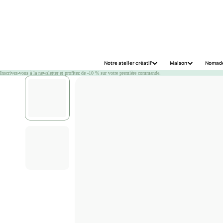
Chargement
Notre atelier créatif
Maison
Nomad
Inscrivez-vous à la newsletter et profitez de -10 % sur votre première commande.