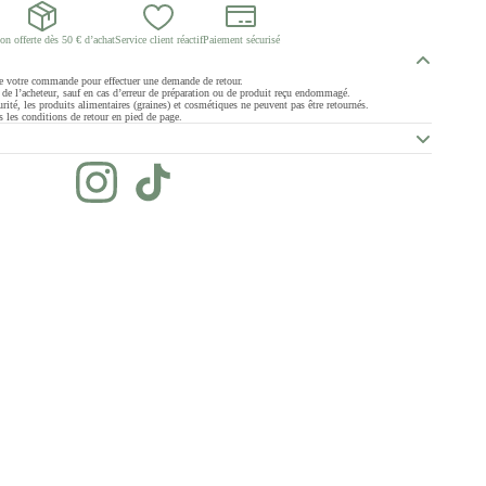
on offerte dès 50 € d’achat
Service client réactif
Paiement sécurisé
de votre commande pour effectuer une demande de retour.
ge de l’acheteur, sauf en cas d’erreur de préparation ou de produit reçu endommagé.
rité, les produits alimentaires (graines) et cosmétiques ne peuvent pas être retournés.
 les conditions de retour en pied de page.