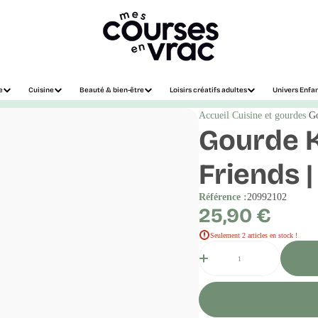
e
Cuisine
Beauté & bien-être
Loisirs créatifs adultes
Univers Enfa
Accueil
Cuisine et gourdes
Go
Gourde K
Friends |
Référence :
20992102
Prix
25,90 €
régulier
Seulement 2 articles en stock !
Quantité