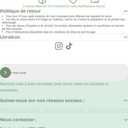
Livraison offerte dès 50 € d’achat
Service client réactif
Paiement sécurisé
Politique de retour
Vous avez 14 jours après réception de votre commande pour effectuer une demande de retour.
Les frais de retour restent à la charge de l’acheteur, sauf en cas d’erreur de préparation ou de produit reçu
endommagé.
Pour des raisons d’hygiène et de sécurité, les produits alimentaires (graines) et cosmétiques ne peuvent
pas être retournés.
Plus d’informations disponibles dans les conditions de retour en pied de page.
Livraison
E-
mail
S'inscrire
Inscrivez-vous à notre newsletter pour suivre toutes les actualités et
nouveautés.
Suivez-nous sur nos réseaux sociaux :
Nous contacter :