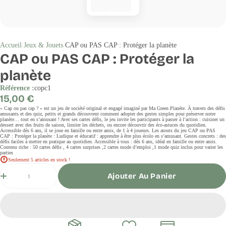
Accueil
Jeux & Jouets
CAP ou PAS CAP : Protéger la planète
CAP ou PAS CAP : Protéger la
planète
Référence :
copc1
Prix
15,00 €
régulier
« Cap ou pas cap ? » est un jeu de société original et engagé imaginé par Ma Green Planète. À travers des défis
amusants et des quiz, petits et grands découvrent comment adopter des gestes simples pour préserver notre
planète… tout en s’amusant ! Avec ses cartes défis, le jeu invite les participants à passer à l’action : cuisiner un
dessert avec des fruits de saison, limiter les déchets, ou encore découvrir des éco-astuces du quotidien.
Accessible dès 6 ans, il se joue en famille ou entre amis, de 1 à 4 joueurs. Les atouts du jeu CAP ou PAS
CAP : Protéger la planète : Ludique et éducatif : apprendre à être plus écolo en s’amusant. Gestes concrets : des
défis faciles à mettre en pratique au quotidien. Accessible à tous : dès 6 ans, idéal en famille ou entre amis.
Contenu riche : 50 cartes défis , 4 cartes surprises ,2 cartes mode d’emploi ,1 mode quiz inclus pour varier les
parties
Seulement 5 articles en stock !
Quantité
Ajouter Au Panier