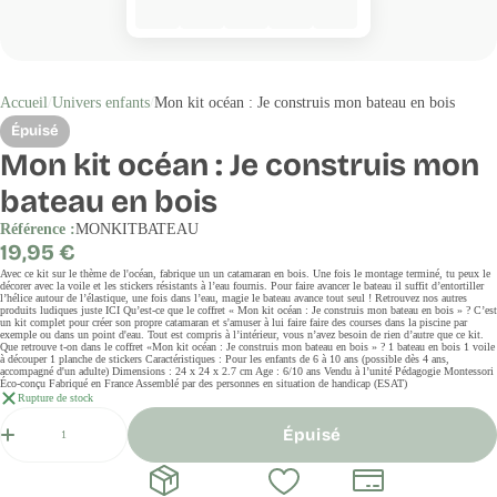
Accueil
Univers enfants
Mon kit océan : Je construis mon bateau en bois
Épuisé
Mon kit océan : Je construis mon
bateau en bois
Référence :
MONKITBATEAU
Prix
19,95 €
régulier
Avec ce kit sur le thème de l'océan, fabrique un un catamaran en bois. Une fois le montage terminé, tu peux le
décorer avec la voile et les stickers résistants à l’eau fournis. Pour faire avancer le bateau il suffit d’entortiller
l’hélice autour de l’élastique, une fois dans l’eau, magie le bateau avance tout seul ! Retrouvez nos autres
produits ludiques juste ICI Qu’est-ce que le coffret « Mon kit océan : Je construis mon bateau en bois » ? C’est
un kit complet pour créer son propre catamaran et s'amuser à lui faire faire des courses dans la piscine par
exemple ou dans un point d'eau. Tout est compris à l’intérieur, vous n’avez besoin de rien d’autre que ce kit.
Que retrouve t-on dans le coffret «Mon kit océan : Je construis mon bateau en bois » ? 1 bateau en bois 1 voile
à découper 1 planche de stickers Caractéristiques : Pour les enfants de 6 à 10 ans (possible dès 4 ans,
accompagné d'un adulte) Dimensions : 24 x 24 x 2.7 cm Age : 6/10 ans Vendu à l’unité Pédagogie Montessori
Éco-conçu Fabriqué en France Assemblé par des personnes en situation de handicap (ESAT)
Rupture de stock
Quantité
Épuisé