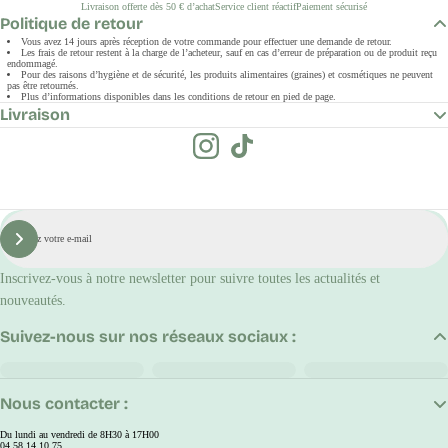
Livraison offerte dès 50 € d’achat
Service client réactif
Paiement sécurisé
Politique de retour
Vous avez 14 jours après réception de votre commande pour effectuer une demande de retour.
Les frais de retour restent à la charge de l’acheteur, sauf en cas d’erreur de préparation ou de produit reçu
endommagé.
Pour des raisons d’hygiène et de sécurité, les produits alimentaires (graines) et cosmétiques ne peuvent
pas être retournés.
Plus d’informations disponibles dans les conditions de retour en pied de page.
Livraison
E-
mail
S'inscrire
Inscrivez-vous à notre newsletter pour suivre toutes les actualités et
nouveautés.
Suivez-nous sur nos réseaux sociaux :
Nous contacter :
Du lundi au vendredi de 8H30 à 17H00
04.58.14.10.75