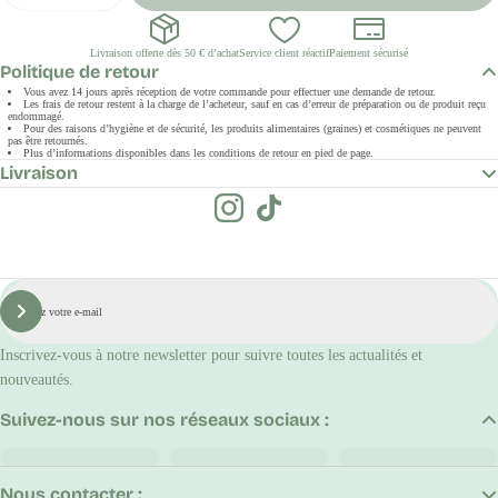
Livraison offerte dès 50 € d’achat
Service client réactif
Paiement sécurisé
Politique de retour
Vous avez 14 jours après réception de votre commande pour effectuer une demande de retour.
Les frais de retour restent à la charge de l’acheteur, sauf en cas d’erreur de préparation ou de produit reçu
endommagé.
Pour des raisons d’hygiène et de sécurité, les produits alimentaires (graines) et cosmétiques ne peuvent
pas être retournés.
Plus d’informations disponibles dans les conditions de retour en pied de page.
Livraison
E-
mail
S'inscrire
Inscrivez-vous à notre newsletter pour suivre toutes les actualités et
nouveautés.
Suivez-nous sur nos réseaux sociaux :
Nous contacter :