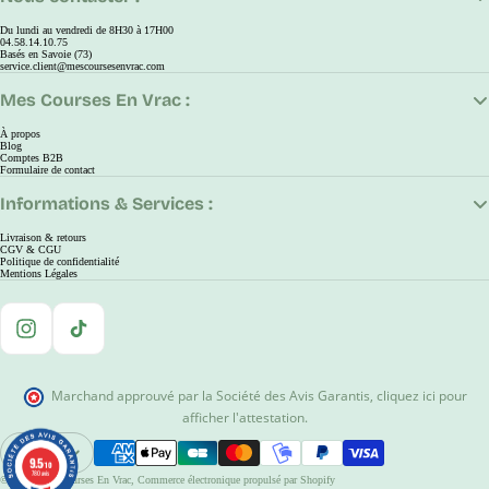
Du lundi au vendredi de 8H30 à 17H00
04.58.14.10.75
Basés en Savoie (73)
service.client@mescoursesenvrac.com
Mes Courses En Vrac :
À propos
Blog
Comptes B2B
Formulaire de contact
Informations & Services :
Livraison & retours
CGV & CGU
Politique de confidentialité
Mentions Légales
Instagram
TikTok
Marchand approuvé par la Société des Avis Garantis
,
cliquez ici pour
afficher l'attestation
.
EUR
9.5
9.5
Ouvrir Le Sélecteur De Région Et De Langue
/10
/10
780 avis
780 avis
© 2026
Mes Courses En Vrac
,
Commerce électronique propulsé par Shopify