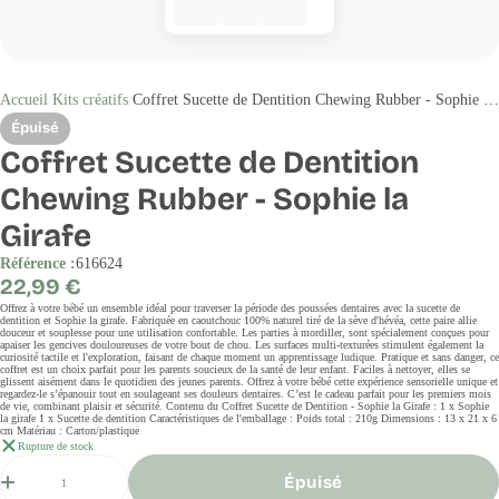
Accueil
Kits créatifs
Coffret Sucette de Dentition Chewing Rubber - Sophie la Girafe
Épuisé
Coffret Sucette de Dentition
Chewing Rubber - Sophie la
Girafe
Référence :
616624
Prix
22,99 €
régulier
Offrez à votre bébé un ensemble idéal pour traverser la période des poussées dentaires avec la sucette de
dentition et Sophie la girafe. Fabriquée en caoutchouc 100% naturel tiré de la sève d'hévéa, cette paire allie
douceur et souplesse pour une utilisation confortable. Les parties à mordiller, sont spécialement conçues pour
apaiser les gencives douloureuses de votre bout de chou. Les surfaces multi-texturées stimulent également la
curiosité tactile et l'exploration, faisant de chaque moment un apprentissage ludique. Pratique et sans danger, ce
coffret est un choix parfait pour les parents soucieux de la santé de leur enfant. Faciles à nettoyer, elles se
glissent aisément dans le quotidien des jeunes parents. Offrez à votre bébé cette expérience sensorielle unique et
regardez-le s’épanouir tout en soulageant ses douleurs dentaires. C’est le cadeau parfait pour les premiers mois
de vie, combinant plaisir et sécurité. Contenu du Coffret Sucette de Dentition - Sophie la Girafe : 1 x Sophie
la girafe 1 x Sucette de dentition Caractéristiques de l'emballage : Poids total : 210g Dimensions : 13 x 21 x 6
cm Matériau : Carton/plastique
Rupture de stock
Quantité
Épuisé