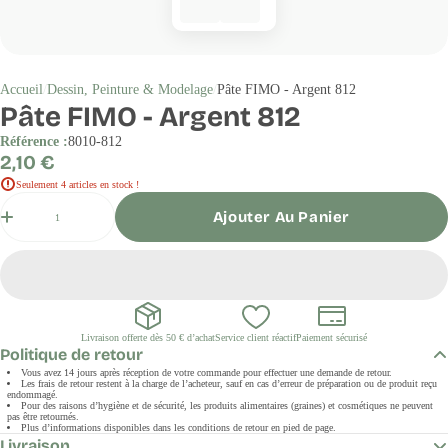
Accueil
Dessin, Peinture & Modelage
Pâte FIMO - Argent 812
Pâte FIMO - Argent 812
Référence :
8010-812
Prix
2,10 €
régulier
Seulement 4 articles en stock !
Quantité
Ajouter Au Panier
Livraison offerte dès 50 € d’achat
Service client réactif
Paiement sécurisé
Politique de retour
Vous avez 14 jours après réception de votre commande pour effectuer une demande de retour.
Les frais de retour restent à la charge de l’acheteur, sauf en cas d’erreur de préparation ou de produit reçu
endommagé.
Pour des raisons d’hygiène et de sécurité, les produits alimentaires (graines) et cosmétiques ne peuvent
pas être retournés.
Plus d’informations disponibles dans les conditions de retour en pied de page.
Livraison