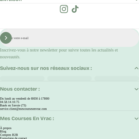
E-
mail
S'inscrire
Inscrivez-vous à notre newsletter pour suivre toutes les actualités et
nouveautés.
Suivez-nous sur nos réseaux sociaux :
Nous contacter :
Du lundi au vendredi de 8H30 à 17H00
04.58.14.10.75
Basés en Savoie (73)
service.client@mescoursesenvrac.com
Mes Courses En Vrac :
À propos
Blog
Comptes B2B
Formulaire de contact