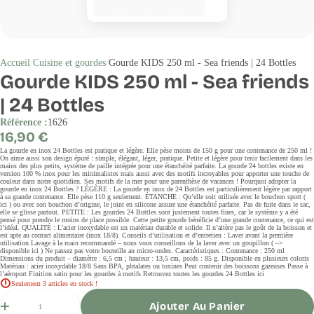
Accueil
Cuisine et gourdes
Gourde KIDS 250 ml - Sea friends | 24 Bottles
Gourde KIDS 250 ml - Sea friends
| 24 Bottles
Référence :
1626
Prix
16,90 €
régulier
La gourde en inox 24 Bottles est pratique et légère. Elle pèse moins de 150 g pour une contenance de 250 ml !
On aime aussi son design épuré : simple, élégant, léger, pratique. Petite et légère pour tenir facilement dans les
mains des plus petits, système de paille intégrée pour une étanchéité parfaite. La gourde 24 bottles existe en
version 100 % inox pour les minimalistes mais aussi avec des motifs incroyables pour apporter une touche de
couleur dans notre quotidien. Ses motifs de la mer pour une parenthèse de vacances ! Pourquoi adopter la
gourde en inox 24 Bottles ? LÉGÈRE : La gourde en inox de 24 Bottles est particulièrement légère par rapport
à sa grande contenance. Elle pèse 110 g seulement. ÉTANCHE : Qu’elle soit utilisée avec le bouchon sport (
ici ) ou avec son bouchon d’origine, le joint en silicone assure une étanchéité parfaite. Pas de fuite dans le sac,
elle se glisse partout. PETITE : Les gourdes 24 Bottles sont justement toutes fines, car le système y a été
pensé pour prendre le moins de place possible. Cette petite gourde bénéficie d’une grande contenance, ce qui est
l’idéal. QUALITÉ : L’acier inoxydable est un matériau durable et solide. Il n’altère pas le goût de la boisson et
est apte au contact alimentaire (inox 18/8). Conseils d’utilisation et d’entretien : Laver avant la première
utilisation Lavage à la main recommandé – nous vous conseillons de la laver avec un goupillon ( –>
disponible ici ) Ne passez pas votre bouteille au micro-ondes. Caractéristiques : Contenance : 250 ml
Dimensions du produit – diamètre : 6,5 cm ; hauteur : 13,5 cm, poids : 85 g. Disponible en plusieurs coloris
Matériau : acier inoxydable 18/8 Sans BPA, phtalates ou toxines Peut contenir des boissons gazeuses Passe à
l’aéroport Finition satin pour les gourdes à motifs Retrouvez toutes les gourdes 24 Bottles ici
Seulement 3 articles en stock !
Quantité
Ajouter Au Panier