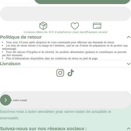
Livraison offerte dès 50 € d’achat
Service client réactif
Paiement sécurisé
Politique de retour
Vous avez 14 jours après réception de votre commande pour effectuer une demande de retour.
Les frais de retour restent à la charge de l’acheteur, sauf en cas d’erreur de préparation ou de produit reçu
endommagé.
Pour des raisons d’hygiène et de sécurité, les produits alimentaires (graines) et cosmétiques ne peuvent
pas être retournés.
Plus d’informations disponibles dans les conditions de retour en pied de page.
Livraison
E-
mail
S'inscrire
Inscrivez-vous à notre newsletter pour suivre toutes les actualités et
nouveautés.
Suivez-nous sur nos réseaux sociaux :