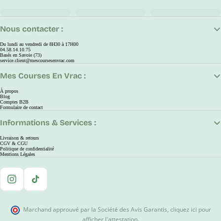
Nous contacter :
Du lundi au vendredi de 8H30 à 17H00
04.58.14.10.75
Basés en Savoie (73)
service.client@mescoursesenvrac.com
Mes Courses En Vrac :
À propos
Blog
Comptes B2B
Formulaire de contact
Informations & Services :
Livraison & retours
CGV & CGU
Politique de confidentialité
Mentions Légales
Instagram
TikTok
Marchand approuvé par la Société des Avis Garantis
,
cliquez ici pour
afficher l'attestation
.