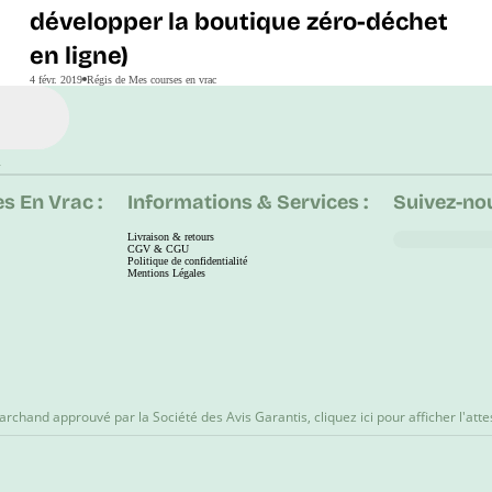
développer la boutique zéro-déchet
en ligne)
4 févr. 2019
Régis de Mes courses en vrac
.
s En Vrac :
Informations & Services :
Suivez-nou
Livraison & retours
CGV & CGU
Politique de confidentialité
Mentions Légales
rchand approuvé par la Société des Avis Garantis
,
cliquez ici pour afficher l'atte