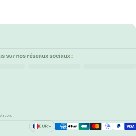
s sur nos réseaux sociaux :
station
.
EUR
Ouvrir Le Sélecteur De Région Et De Langue