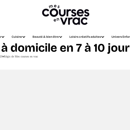
e
Cuisine
Beauté & bien-être
Loisirs créatifs adultes
Univers Enfa
 à domicile en 7 à 10 jou
20
Régis de Mes courses en vrac