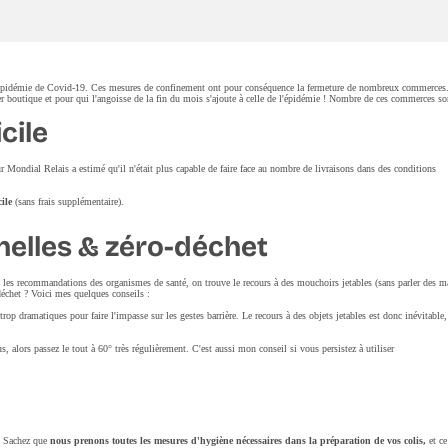
 l'épidémie de Covid-19. Ces mesures de confinement ont pour conséquence la fermeture de nombreux commerces.
er boutique et pour qui l'angoisse de la fin du mois s'ajoute à celle de l'épidémie ! Nombre de ces commerces so
cile
eur Mondial Relais a estimé qu'il n'était plus capable de faire face au nombre de livraisons dans des conditions
ile
(sans frais supplémentaire).
elles & zéro-déchet
mi les recommandations des organismes de santé, on trouve le recours à des mouchoirs jetables (sans parler des m
échet ? Voici mes quelques conseils :
rop dramatiques pour faire l'impasse sur les gestes barrière. Le recours à des objets jetables est donc inévitable,
 alors passez le tout à 60° très régulièrement. C'est aussi mon conseil si vous persistez à utiliser
le. Sachez que
nous prenons toutes les mesures d'hygiène nécessaires dans la préparation de vos colis,
et ce