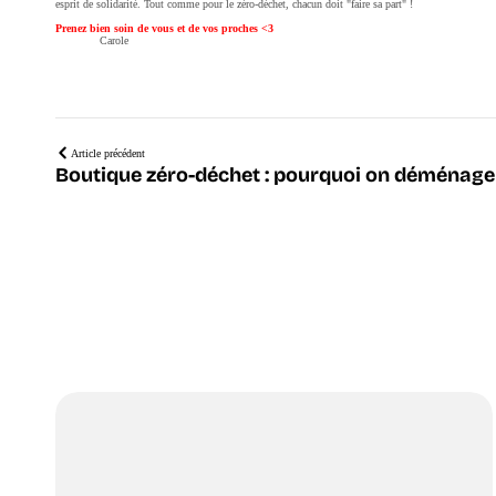
esprit de solidarité. Tout comme pour le zéro-déchet, chacun doit "faire sa part" !
Prenez bien soin de vous et de vos proches <3
Carole
Article précédent
Boutique zéro-déchet : pourquoi on déménage