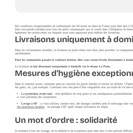
Des conditions exceptionnelles de confinement ont été mises en place en France pour faire face à
donc une pensée solidaire pour tous les petits commerçants qui se voient dans l'obligation de ferm
également des points-relais sur lesquels nous nous appuyons pour réaliser des livraisons.
Livraisons uniquement à domi
Dans les circonstances actuelles, la livraison en point relais n'est donc plus possible. Le transport
satisfaisantes.
Pour les commandes passées le weekend dernier, elles vous seront livrées directement à domic
La livraison
se fait désormais uniquement à domicile via le réseau La Poste
.
Mesures d'hygiène exceptionn
Dans le contexte actuel, comment peut-on concilier les gestes barrière et limiter les déchets ? Par
des gants, etc.) par exemple. Comment tout cela peut-il être compatible avec un mode de vie zéro-d
La protection avant tout
: cette épidémie est trop grave et ses conséquences potentiellement t
si vous présentez des symptômes.
Lavage à 60°
: si vous utilisez, comme moi, des éponges lavables pour le nettoyage chez vous,
des mouchoirs lavables
: un passage à 60° après chaque utilisation est requis.
Un mot d'ordre : solidarité
Je souhaite à tous du courage, de la sérénité et de la patience pour faire face à cette période diffici