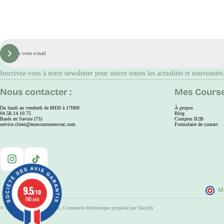
E-
mail
S'inscrire
Inscrivez-vous à notre newsletter pour suivre toutes les actualités et nouveautés
Nous contacter :
Mes Course
Du lundi au vendredi de 8H30 à 17H00
À propos
04.58.14.10.75
Blog
Basés en Savoie (73)
Comptes B2B
service.client@mescoursesenvrac.com
Formulaire de contact
Instagram
TikTok
9.5
9.5
Ma
/10
/10
780 avis
780 avis
© 2026
Mes Courses En Vrac
,
Commerce électronique propulsé par Shopify