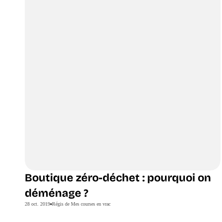
Boutique zéro-déchet : pourquoi on
déménage ?
28 oct. 2019
Régis de Mes courses en vrac