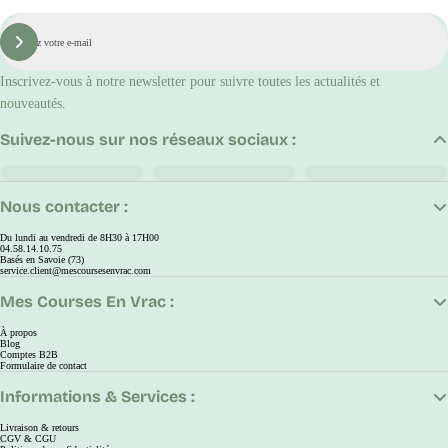
E-
mail
S'inscrire
Inscrivez-vous à notre newsletter pour suivre toutes les actualités et
nouveautés.
Suivez-nous sur nos réseaux sociaux :
Nous contacter :
Du lundi au vendredi de 8H30 à 17H00
04.58.14.10.75
Basés en Savoie (73)
service.client@mescoursesenvrac.com
Mes Courses En Vrac :
À propos
Blog
Comptes B2B
Formulaire de contact
Informations & Services :
Livraison & retours
CGV & CGU