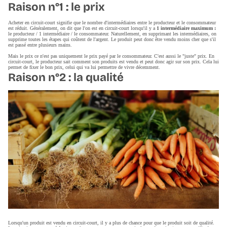
Raison n°1 : le prix
Acheter en circuit-court signifie que le nombre d'intermédiaires entre le producteur et le consommateur
est réduit. Généralement, on dit que l'on est en circuit-court lorsqu'il y a
1 intermédiaire maximum :
le producteur / 1 intermédiaire / le consommateur. Naturellement, en supprimant les intermédiaires, on
supprime toutes les étapes qui coûtent de l'argent. Le produit peut donc être vendu moins cher que s'il
est passé entre plusieurs mains.
Mais le prix ce n'est pas uniquement le prix payé par le consommateur. C'est aussi le "juste" prix. En
circuit-court, le producteur sait comment son produits est vendu et peut donc agir sur son prix. Cela lui
permet de fixer le bon prix, celui qui va lui permettre de vivre décemment.
Raison n°2 : la qualité
Lorsqu'un produit est vendu en circuit-court, il y a plus de chance pour que le produit soit de qualité.