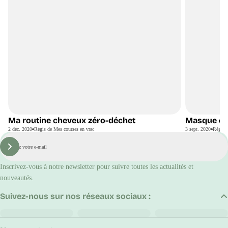
Ma routine cheveux zéro-déchet
Masque cap
DIY
2 déc. 2020
Régis de Mes courses en vrac
3 sept. 2020
Régis d
E-
mail
S'inscrire
Inscrivez-vous à notre newsletter pour suivre toutes les actualités et
nouveautés.
Suivez-nous sur nos réseaux sociaux :