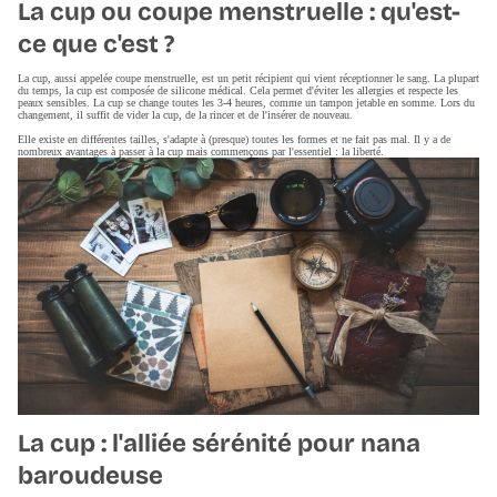
La cup ou coupe menstruelle : qu'est-
ce que c'est ?
La cup, aussi appelée coupe menstruelle, est un petit récipient qui vient réceptionner le sang. La plupart
du temps, la cup est composée de silicone médical. Cela permet d'éviter les allergies et respecte les
peaux sensibles. La cup se change toutes les 3-4 heures, comme un tampon jetable en somme. Lors du
changement, il suffit de vider la cup, de la rincer et de l'insérer de nouveau.
Elle existe en différentes tailles, s'adapte à (presque) toutes les formes et ne fait pas mal. Il y a de
nombreux avantages à passer à la cup mais commençons par l'essentiel : la liberté.
La cup : l'alliée sérénité pour nana
baroudeuse