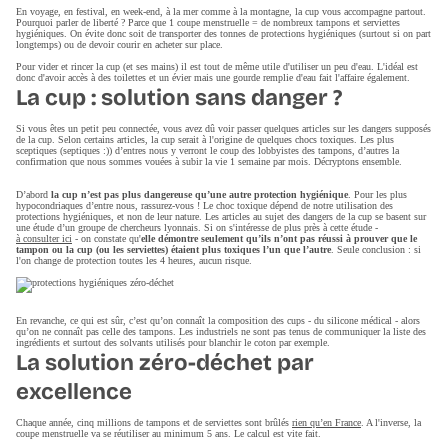
En voyage, en festival, en week-end, à la mer comme à la montagne, la cup vous accompagne partout.
Pourquoi parler de liberté ? Parce que 1 coupe menstruelle = de nombreux tampons et serviettes
hygiéniques. On évite donc soit de transporter des tonnes de protections hygiéniques (surtout si on part
longtemps) ou de devoir courir en acheter sur place.
Pour vider et rincer la cup (et ses mains) il est tout de même utile d'utiliser un peu d'eau. L'idéal est
donc d'avoir accès à des toilettes et un évier mais une gourde remplie d'eau fait l'affaire également.
La cup : solution sans danger ?
Si vous êtes un petit peu connectée, vous avez dû voir passer quelques articles sur les dangers supposés
de la cup. Selon certains articles
, la cup serait à l'origine de quelques chocs toxiques. Les plus
sceptiques (septiques :)) d’entres nous y verront le coup des lobbyistes des tampons, d’autres la
confirmation que nous sommes vouées à subir la vie 1 semaine par mois. Décryptons ensemble.
D’abord
la cup n’est pas plus dangereuse qu’une autre protection hygiénique
. Pour les plus
hypocondriaques d’entre nous, rassurez-vous ! Le choc toxique dépend de notre utilisation des
protections hygiéniques, et non de leur nature. Les articles au sujet des dangers de la cup se basent sur
une
étude d’un groupe de chercheurs lyonnais. Si on s'intéresse de plus près à cette étude -
à consulter ici
- on constate qu'
elle démontre seulement qu’ils n’ont pas réussi à prouver que le
tampon ou la cup (ou les serviettes) étaient plus toxiques l’un que l’autre
. Seule conclusion :
si
l'on change de protection toutes les 4 heures, aucun risque.
En revanche, ce qui est sûr, c’est qu’on connaît la composition des cups - du silicone médical - alors
qu’on ne connaît pas celle des tampons. Les industriels ne sont pas tenus de communiquer la liste des
ingrédients et surtout des solvants utilisés pour blanchir le coton par exemple.
La solution zéro-déchet par
excellence
Chaque année, cinq millions de tampons et de serviettes sont brûlés
rien qu’en France
. A l'inverse, la
coupe menstruelle va se réutiliser au minimum 5 ans. Le calcul est vite fait.