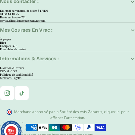
Nous contacter :
Du lundi au vendredi de 8H30 à 17H00
04.58.14.10.75
Basés en Savoie (73)
service.client@mescoursesenvrac.com
Mes Courses En Vrac :
À propos
Blog
Comptes B2B
Formulaire de contact
Informations & Services :
Livraison & retours
CGV & CGU
Politique de confidentialité
Mentions Légales
Instagram
TikTok
Marchand approuvé par la Société des Avis Garantis
,
cliquez ici pour
afficher l'attestation
.
EUR
9.5
9.5
Ouvrir Le Sélecteur De Région Et De Langue
/10
/10
780 avis
780 avis
© 2026
Mes Courses En Vrac
,
Commerce électronique propulsé par Shopify