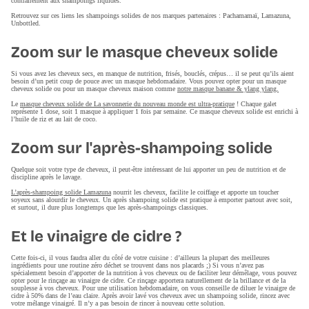
contrairement aux shampoings liquides.
Retrouvez sur ces liens les shampoings solides de nos marques partenaires : Pachamamaï, Lamazuna,
Unbottled.
Zoom sur le masque cheveux solide
Si vous avez les cheveux secs, en manque de nutrition, frisés, bouclés, crépus… il se peut qu’ils aient
besoin d’un petit coup de pouce avec un masque hebdomadaire. Vous pouvez opter pour un masque
cheveux solide ou pour un masque cheveux maison comme
notre masque banane & ylang ylang.
Le
masque cheveux solide de La savonnerie du nouveau monde est ultra-pratique
! Chaque galet
représente 1 dose, soit 1 masque à appliquer 1 fois par semaine. Ce masque cheveux solide est enrichi à
l’huile de riz et au lait de coco.
Zoom sur l'après-shampoing solide
Quelque soit votre type de cheveux, il peut-être intéressant de lui apporter un peu de nutrition et de
discipline après le lavage.
L’après-shampoing solide Lamazuna
nourrit les cheveux, facilite le coiffage et apporte un toucher
soyeux sans alourdir le cheveux. Un après shampoing solide est pratique à emporter partout avec soit,
et surtout, il dure plus longtemps que les après-shampoings classiques.
Et le vinaigre de cidre ?
Cette fois-ci, il vous faudra aller du côté de votre cuisine : d’ailleurs la plupart des meilleures
ingrédients pour une routine zéro déchet se trouvent dans nos placards ;) Si vous n’avez pas
spécialement besoin d’apporter de la nutrition à vos cheveux ou de faciliter leur démêlage, vous pouvez
opter pour le rinçage au vinaigre de cidre. Ce rinçage apportera naturellement de la brillance et de la
souplesse à vos cheveux. Pour une utilisation hebdomadaire, on vous conseille de diluer le vinaigre de
cidre à 50% dans de l’eau claire. Après avoir lavé vos cheveux avec un shampoing solide, rincez avec
votre mélange vinaigré. Il n’y a pas besoin de rincer à nouveau cette solution.