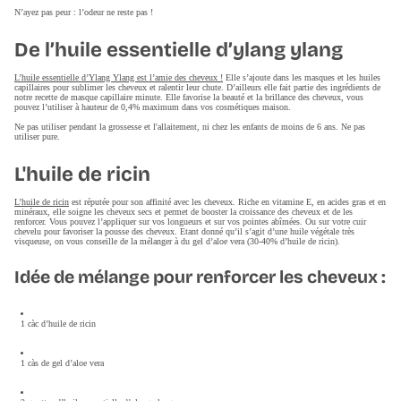
N’ayez pas peur : l’odeur ne reste pas !
De l’huile essentielle d’ylang ylang
L’huile essentielle d’Ylang Ylang est l’amie des cheveux !
Elle s’ajoute dans les masques et les huiles
capillaires pour sublimer les cheveux et ralentir leur chute. D’ailleurs elle fait partie des ingrédients de
notre recette de masque capillaire minute. Elle favorise la beauté et la brillance des cheveux, vous
pouvez l’utiliser à hauteur de 0,4% maximum dans vos cosmétiques maison.
Ne pas utiliser pendant la grossesse et l'allaitement, ni chez les enfants de moins de 6 ans. Ne pas
utiliser pure.
L'huile de ricin
L’huile de ricin
est réputée pour son affinité avec les cheveux. Riche en vitamine E, en acides gras et en
minéraux, elle soigne les cheveux secs et permet de booster la croissance des cheveux et de les
renforcer. Vous pouvez l’appliquer sur vos longueurs et sur vos pointes abîmées. Ou sur votre cuir
chevelu pour favoriser la pousse des cheveux. Etant donné qu’il s’agit d’une huile végétale très
visqueuse, on vous conseille de la mélanger à du gel d’aloe vera (30-40% d’huile de ricin).
Idée de mélange pour renforcer les cheveux :
1 càc d’huile de ricin
1 càs de gel d’aloe vera