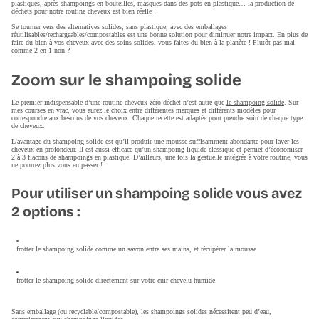
plastiques, après-shampoings en bouteilles, masques dans des pots en plastique… la production de
déchets pour notre routine cheveux est bien réelle !
Se tourner vers des alternatives solides, sans plastique, avec des emballages
réutilisables/rechargeables/compostables est une bonne solution pour diminuer notre impact. En plus de
faire du bien à vos cheveux avec des soins solides, vous faites du bien à la planète ! Plutôt pas mal
comme 2-en-1 non ?
Zoom sur le shampoing solide
Le premier indispensable d’une routine cheveux zéro déchet n’est autre que
le shampoing solide
. Sur
mes courses en vrac, vous aurez le choix entre différentes marques et différents modèles pour
correspondre aux besoins de vos cheveux. Chaque recette est adaptée pour prendre soin de chaque type
de cheveux.
L’avantage du shampoing solide est qu’il produit une mousse suffisamment abondante pour laver les
cheveux en profondeur. Il est aussi efficace qu’un shampoing liquide classique et permet d’économiser
2 à 3 flacons de shampoings en plastique. D’ailleurs, une fois la gestuelle intégrée à votre routine, vous
ne pourrez plus vous en passer !
Pour utiliser un shampoing solide vous avez
2 options :
frotter le shampoing solide comme un savon entre ses mains, et récupérer la mousse
frotter le shampoing solide directement sur votre cuir chevelu humide
Sans emballage (ou recyclable/compostable), les shampoings solides nécessitent peu d’eau,