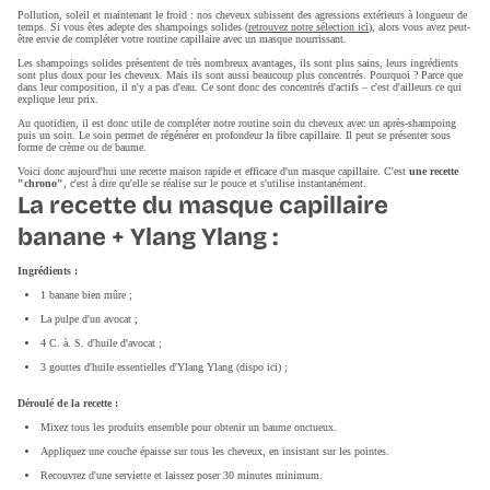
Pollution, soleil et maintenant le froid : nos cheveux subissent des agressions extérieurs à longueur de
temps. Si vous êtes adepte des shampoings solides (
retrouvez notre sélection ici
), alors vous avez peut-
être envie de compléter votre routine capillaire avec un masque nourrissant.
Les shampoings solides présentent de très nombreux avantages, ils sont plus sains, leurs ingrédients
sont plus doux pour les cheveux. Mais ils sont aussi beaucoup plus concentrés. Pourquoi ? Parce que
dans leur composition, il n'y a pas d'eau. Ce sont donc des concentrés d'actifs – c'est d'ailleurs ce qui
explique leur prix.
Au quotidien, il est donc utile de compléter notre routine soin du cheveux avec un après-shampoing
puis un soin. Le soin permet de régénérer en profondeur la fibre capillaire. Il peut se présenter sous
forme de crème ou de baume.
Voici donc aujourd'hui une recette maison rapide et efficace d'un masque capillaire. C'est
une recette
"chrono"
, c'est à dire qu'elle se réalise sur le pouce et s'utilise instantanément.
La recette du masque capillaire
banane + Ylang Ylang :
Ingrédients :
1 banane bien mûre ;
La pulpe d'un avocat ;
4 C. à. S. d'huile d'avocat ;
3 gouttes d'huile essentielles d'Ylang Ylang (dispo ici) ;
Déroulé de la recette :
Mixez tous les produits ensemble pour obtenir un baume onctueux.
Appliquez une couche épaisse sur tous les cheveux, en insistant sur les pointes.
Recouvrez d'une serviette et laissez poser 30 minutes minimum.