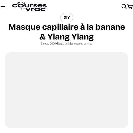
Chargement
DIY
Masque capillaire à la banane
& Ylang Ylang
3 sept. 2020
Régis de Mes courses en vrac