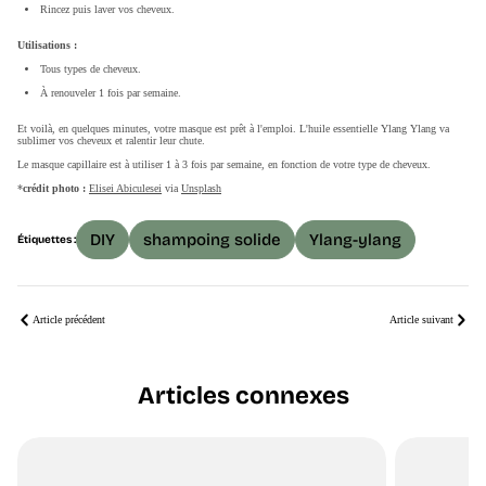
Rincez puis laver vos cheveux.
Utilisations :
Tous types de cheveux.
À renouveler 1 fois par semaine.
Et voilà, en quelques minutes, votre masque est prêt à l'emploi. L'huile essentielle Ylang Ylang va
sublimer vos cheveux et ralentir leur chute.
Le masque capillaire est à utiliser 1 à 3 fois par semaine, en fonction de votre type de cheveux.
*
crédit photo :
Elisei Abiculesei
via
Unsplash
DIY
shampoing solide
Ylang-ylang
Étiquettes :
Article précédent
Article suivant
Articles connexes