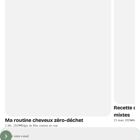
Recette du
DIY
mixtes
Ma routine cheveux zéro-déchet
23 mars 2020
Régis
2 déc. 2020
Régis de Mes courses en vrac
E-
mail
S'inscrire