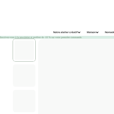
Chargement
Notre atelier créatif
Maison
Nomad
Inscrivez-vous à la newsletter et profitez de -10 % sur votre première commande.