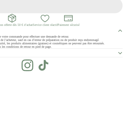
on offerte dès 50 € d’achat
Service client réactif
Paiement sécurisé
de votre commande pour effectuer une demande de retour.
ge de l’acheteur, sauf en cas d’erreur de préparation ou de produit reçu endommagé.
rité, les produits alimentaires (graines) et cosmétiques ne peuvent pas être retournés.
 les conditions de retour en pied de page.