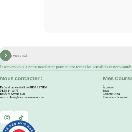
E-
mail
S'inscrire
Inscrivez-vous à notre newsletter pour suivre toutes les actualités et nouveautés
Nous contacter :
Mes Course
Du lundi au vendredi de 8H30 à 17H00
À propos
04.58.14.10.75
Blog
Basés en Savoie (73)
Comptes B2B
service.client@mescoursesenvrac.com
Formulaire de contact
Instagram
TikTok