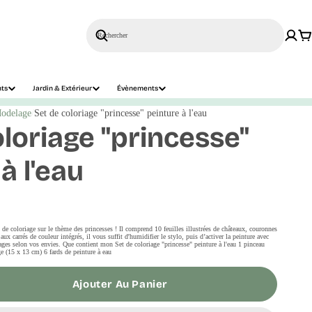
Rechercher
nts
Jardin & Extérieur
Évènements
Modelage
Set de coloriage "princesse" peinture à l'eau
oloriage "princesse"
à l'eau
t de coloriage sur le thème des princesses ! Il comprend 10 feuilles illustrées de châteaux, couronnes
aux carrés de couleur intégrés, il vous suffit d'humidifier le stylo, puis d’activer la peinture avec
ages selon vos envies. Que contient mon Set de coloriage "princesse" peinture à l'eau 1 pinceau
ge (15 x 13 cm) 6 fards de peinture à eau
Ajouter Au Panier