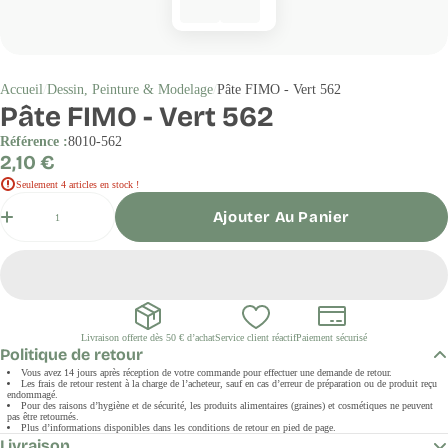
Accueil
Dessin, Peinture & Modelage
Pâte FIMO - Vert 562
Pâte FIMO - Vert 562
Référence :
8010-562
Prix
2,10 €
régulier
Seulement 4 articles en stock !
Quantité
Ajouter Au Panier
Livraison offerte dès 50 € d’achat
Service client réactif
Paiement sécurisé
Politique de retour
Vous avez 14 jours après réception de votre commande pour effectuer une demande de retour.
Les frais de retour restent à la charge de l’acheteur, sauf en cas d’erreur de préparation ou de produit reçu
endommagé.
Pour des raisons d’hygiène et de sécurité, les produits alimentaires (graines) et cosmétiques ne peuvent
pas être retournés.
Plus d’informations disponibles dans les conditions de retour en pied de page.
Livraison