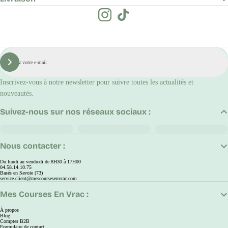
E-
mail
S'inscrire
Inscrivez-vous à notre newsletter pour suivre toutes les actualités et
nouveautés.
Suivez-nous sur nos réseaux sociaux :
Nous contacter :
Du lundi au vendredi de 8H30 à 17H00
04.58.14.10.75
Basés en Savoie (73)
service.client@mescoursesenvrac.com
Mes Courses En Vrac :
À propos
Blog
Comptes B2B
Formulaire de contact