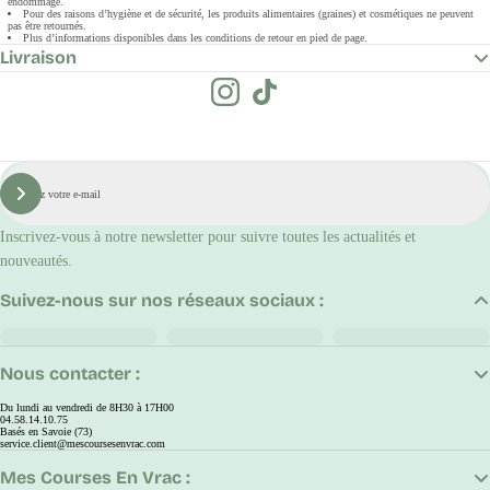
endommagé.
Pour des raisons d’hygiène et de sécurité, les produits alimentaires (graines) et cosmétiques ne peuvent
pas être retournés.
Plus d’informations disponibles dans les conditions de retour en pied de page.
Livraison
E-
mail
S'inscrire
Inscrivez-vous à notre newsletter pour suivre toutes les actualités et
nouveautés.
Suivez-nous sur nos réseaux sociaux :
Nous contacter :
Du lundi au vendredi de 8H30 à 17H00
04.58.14.10.75
Basés en Savoie (73)
service.client@mescoursesenvrac.com
Mes Courses En Vrac :