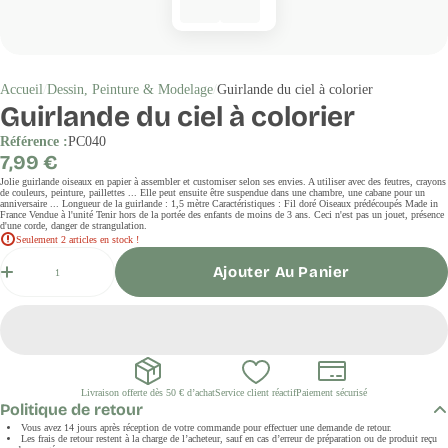
Accueil
Dessin, Peinture & Modelage
Guirlande du ciel à colorier
Guirlande du ciel à colorier
Référence :
PC040
Prix
7,99 €
régulier
Jolie guirlande oiseaux en papier à assembler et customiser selon ses envies. A utiliser avec des feutres, crayons
de couleurs, peinture, paillettes ... Elle peut ensuite être suspendue dans une chambre, une cabane pour un
anniversaire ... Longueur de la guirlande : 1,5 mètre Caractéristiques : Fil doré Oiseaux prédécoupés Made in
France Vendue à l'unité Tenir hors de la portée des enfants de moins de 3 ans. Ceci n'est pas un jouet, présence
d'une corde, danger de strangulation.
Seulement 2 articles en stock !
Quantité
Ajouter Au Panier
Livraison offerte dès 50 € d’achat
Service client réactif
Paiement sécurisé
Politique de retour
Vous avez 14 jours après réception de votre commande pour effectuer une demande de retour.
Les frais de retour restent à la charge de l’acheteur, sauf en cas d’erreur de préparation ou de produit reçu