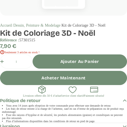
Accueil
Dessin, Peinture & Modelage
Kit de Coloriage 3D - Noël
Kit de Coloriage 3D - Noël
Référence :
57301515
Prix
7,90 €
régulier
Seulement 3 articles en stock !
Quantité
Ajouter Au Panier
Acheter Maintenant
Livraison offerte dès 50 € d’achat
Service client réactif
Paiement sécurisé
Politique de retour
Vous avez 14 jours après réception de votre commande pour effectuer une demande de retour.
Les frais de retour restent à la charge de l’acheteur, sauf en cas d’erreur de préparation ou de produit reçu
endommagé.
Pour des raisons d’hygiène et de sécurité, les produits alimentaires (graines) et cosmétiques ne peuvent
pas être retournés.
Plus d’informations disponibles dans les conditions de retour en pied de page.
Livraison