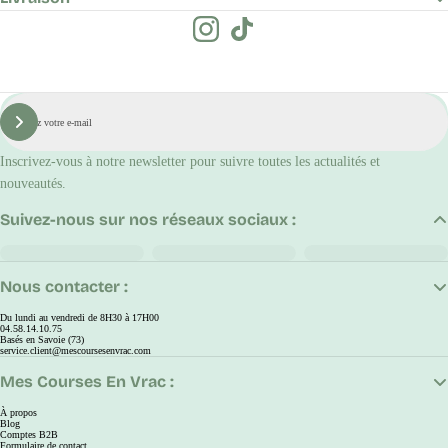
E-
mail
S'inscrire
Inscrivez-vous à notre newsletter pour suivre toutes les actualités et
nouveautés.
Suivez-nous sur nos réseaux sociaux :
Nous contacter :
Du lundi au vendredi de 8H30 à 17H00
04.58.14.10.75
Basés en Savoie (73)
service.client@mescoursesenvrac.com
Mes Courses En Vrac :
À propos
Blog
Comptes B2B
Formulaire de contact