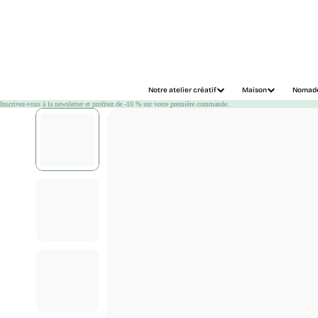
Chargement
Notre atelier créatif
Maison
Nomad
Inscrivez-vous à la newsletter et profitez de -10 % sur votre première commande.