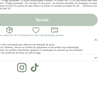
nt - Village gourmand? 24 boîtes prédécoupées à monter 24 stickers (de 1 à 24) Que mettre dans mon
l'avent - Village gourmand ? Du chocolat Un bon pour : un moment ensemble, du shopping, un repas
coration de Noel Un poème Du pain d'épice Un bijoux Un produit de beauté Du thé ... Retrouvez nos
 de Noel ICI
Épuisé
on offerte dès 50 € d’achat
Service client réactif
Paiement sécurisé
de votre commande pour effectuer une demande de retour.
ge de l’acheteur, sauf en cas d’erreur de préparation ou de produit reçu endommagé.
rité, les produits alimentaires (graines) et cosmétiques ne peuvent pas être retournés.
 les conditions de retour en pied de page.