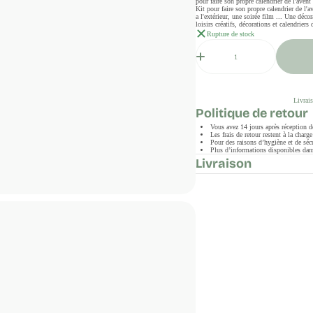
pour faire son propre calendrier de l'ave
Kit pour faire son propre calendrier de 
a l'extérieur, une soirée film ... Une dé
loisirs créatifs, décorations et calendriers
Rupture de stock
Quantité
Livrais
Politique de retour
Vous avez 14 jours après réception 
Les frais de retour restent à la char
Pour des raisons d’hygiène et de sécu
Plus d’informations disponibles dans
Livraison