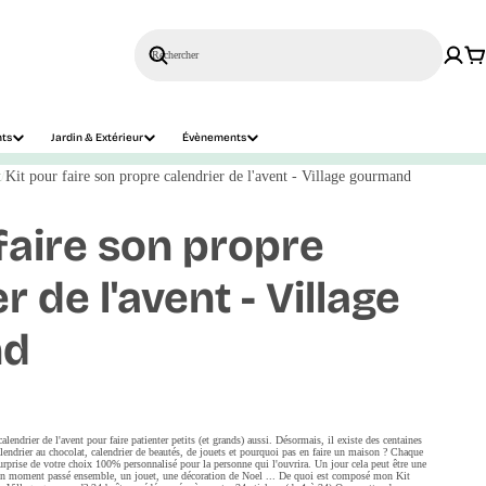
Rechercher
nts
Jardin & Extérieur
Évènements
t
Kit pour faire son propre calendrier de l'avent - Village gourmand
faire son propre
r de l'avent - Village
nd
alendrier de l'avent pour faire patienter petits (et grands) aussi. Désormais, il existe des centaines
calendrier au chocolat, calendrier de beautés, de jouets et pourquoi pas en faire un maison ? Chaque
urprise de votre choix 100% personnalisé pour la personne qui l'ouvrira. Un jour cela peut être une
n moment passé ensemble, un jouet, une décoration de Noel ... De quoi est composé mon Kit