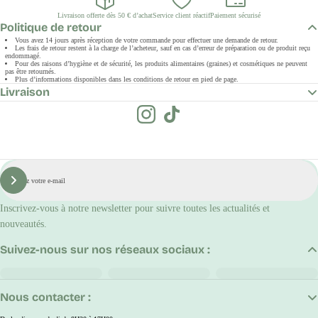
Livraison offerte dès 50 € d’achat
Service client réactif
Paiement sécurisé
Politique de retour
Vous avez 14 jours après réception de votre commande pour effectuer une demande de retour.
Les frais de retour restent à la charge de l’acheteur, sauf en cas d’erreur de préparation ou de produit reçu
endommagé.
Pour des raisons d’hygiène et de sécurité, les produits alimentaires (graines) et cosmétiques ne peuvent
pas être retournés.
Plus d’informations disponibles dans les conditions de retour en pied de page.
Livraison
E-
mail
S'inscrire
Inscrivez-vous à notre newsletter pour suivre toutes les actualités et
nouveautés.
Suivez-nous sur nos réseaux sociaux :
Nous contacter :