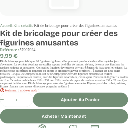
Accueil
Kits créatifs
Kit de bricolage pour créer des figurines amusantes
Kit de bricolage pour créer des
figurines amusantes
Référence :
57907024
Prix
9,99 €
régulier
Kit de bricolage pour fabriquer 10 figurines rigolotes, elles pourront prendre vie dans d'incroyables jeux
d'aventures. Le système de pliage en escalier apporte de drôles de jambes, de bras, de corps aux figurines les
rendants uniques et amusantes. Ces petites figurines deviendront de vrais éléments de jeux pour les enfants. La
méduse reine du château de princesse ou encore le dinosaure sauveur de trésors .. à chacun ses plus belles
histoires. De quoi est composé mon Kit de bricolage pour créer des figurines amusantes 8 feuilles
prédécoupées, imprimées en couleur, avec des figurines détachables, carton épais d'environ 350 g/m2 1x cordon
de 10 m 2x carton ondulé blanc 250 x 350 mm 250x bandes de papier de couleurs assorties 330 x 70 mm Que
me permet de faire mon Kit de bricolage pour créer des figurines amusantes Figures possibles: robot, méduse,
licorne, flamant rose, tortue, dinosause, pingouin, méduse 2
Seulement 1 article en stock !
Quantité
Ajouter Au Panier
Acheter Maintenant