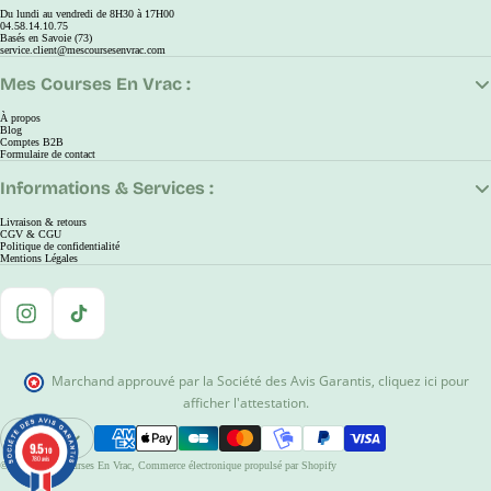
Du lundi au vendredi de 8H30 à 17H00
04.58.14.10.75
Basés en Savoie (73)
service.client@mescoursesenvrac.com
Mes Courses En Vrac :
À propos
Blog
Comptes B2B
Formulaire de contact
Informations & Services :
Livraison & retours
CGV & CGU
Politique de confidentialité
Mentions Légales
Instagram
TikTok
Marchand approuvé par la Société des Avis Garantis
,
cliquez ici pour
afficher l'attestation
.
EUR
9.5
9.5
Ouvrir Le Sélecteur De Région Et De Langue
/10
/10
780 avis
780 avis
© 2026
Mes Courses En Vrac
,
Commerce électronique propulsé par Shopify