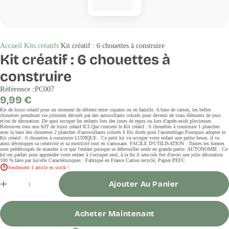
Accueil
Kits créatifs
Kit créatif : 6 chouettes à construire
Kit créatif : 6 chouettes à
construire
Référence :
PC007
Prix
9,99 €
régulier
Kit de loisir créatif pour un moment de détente entre copains ou en famille. A base de carton, les belles
chouettes prendront vie joliment décorés par des autocollants colorés pour devenir de vrais éléments de jeux
et/ou de décoration. De quoi occuper les enfants lors des jours de repos ou lors d'après-midi pluvieuses.
Retrouvez tous nos KIT de loisir créatif ICI Que contient le Kit créatif : 6 chouettes à construire 1 planches
avec la base des chouettes 2 planches d'autocollants colorés 6 fils dorés pour l'assemblage Pourquoi adopter le
Kit créatif : 6 chouettes à construire LUDIQUE : Ce petit kit va occuper votre enfant une petite heure, il va
ainsi développer sa créativité et sa motricité tout en s'amusant. FACILE D'UTILISATION : Toutes les formes
sont prédécoupés de manière à ce que l'enfant puisque se débrouiller seule en grande partie. AUTONOMIE : Ce
kit est parfait pour apprendre votre enfant à s'occuper seul, à la fin il sera très fier d'avoir une jolie décoration
100 % faite par lui/elle Caractéristiques : Fabriqué en France Carton recyclé, Papier PEFC
Seulement 1 article en stock !
Quantité
Ajouter Au Panier
Acheter Maintenant