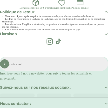
Livraison offerte dès 50 € d’achat
Service client réactif
Paiement sécurisé
Politique de retour
Vous avez 14 jours après réception de votre commande pour effectuer une demande de retour.
Les frais de retour restent à la charge de l’acheteur, sauf en cas d’erreur de préparation ou de produit reçu
endommagé.
Pour des raisons d’hygiène et de sécurité, les produits alimentaires (graines) et cosmétiques ne peuvent
pas être retournés.
Plus d’informations disponibles dans les conditions de retour en pied de page.
Livraison
E-
mail
S'inscrire
Inscrivez-vous à notre newsletter pour suivre toutes les actualités et
nouveautés.
Suivez-nous sur nos réseaux sociaux :
Nous contacter :