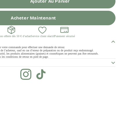
Ajouter Au Panier
Acheter Maintenant
on offerte dès 50 € d’achat
Service client réactif
Paiement sécurisé
de votre commande pour effectuer une demande de retour.
ge de l’acheteur, sauf en cas d’erreur de préparation ou de produit reçu endommagé.
rité, les produits alimentaires (graines) et cosmétiques ne peuvent pas être retournés.
 les conditions de retour en pied de page.