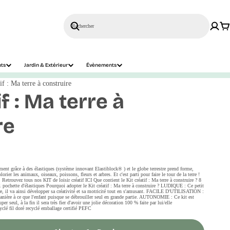
Rechercher
nts
Jardin & Extérieur
Évènements
if : Ma terre à construire
if : Ma terre à
re
ent grâce à des élastiques (système innovant Elastiblock® ) et le globe terrestre prend forme,
rier les animaux, oiseaux, poissons, fleurs et arbres. Et c'est parti pour faire le tour de la terre !
. Retrouvez tous nos KIT de loisir créatif ICI Que contient le Kit créatif : Ma terre à construire ? 8
r 1 pochette d'élastiques Pourquoi adopter le Kit créatif : Ma terre à construire ? LUDIQUE : Ce petit
ure, il va ainsi développer sa créativité et sa motricité tout en s'amusant. FACILE D'UTILISATION :
anière à ce que l'enfant puisque se débrouiller seul en grande partie. AUTONOMIE : Ce kit est
per seul, à la fin il sera très fier d'avoir une jolie décoration 100 % faite par lui/elle
cyclé fil doré recyclé emballage certifié PEFC