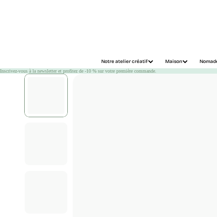
Chargement
Notre atelier créatif
Maison
Nomad
Inscrivez-vous à la newsletter et profitez de -10 % sur votre première commande.