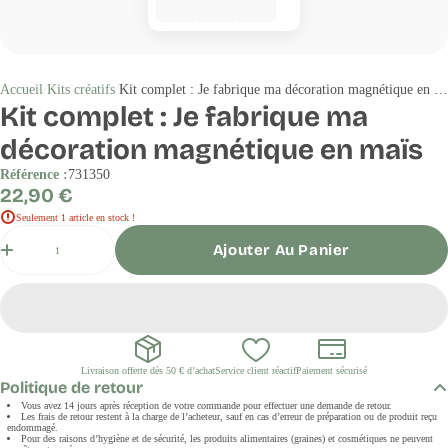
Accueil
Kits créatifs
Kit complet : Je fabrique ma décoration magnétique en maïs
Kit complet : Je fabrique ma
décoration magnétique en maïs
Référence :
731350
Prix
22,90 €
régulier
Seulement 1 article en stock !
Quantité
Ajouter Au Panier
Livraison offerte dès 50 € d’achat
Service client réactif
Paiement sécurisé
Politique de retour
Vous avez 14 jours après réception de votre commande pour effectuer une demande de retour.
Les frais de retour restent à la charge de l’acheteur, sauf en cas d’erreur de préparation ou de produit reçu
endommagé.
Pour des raisons d’hygiène et de sécurité, les produits alimentaires (graines) et cosmétiques ne peuvent