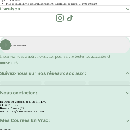
pas être retournés.
Plus d’informations disponibles dans les conditions de retour en pied de page.
Livraison
E-
mail
S'inscrire
Inscrivez-vous à notre newsletter pour suivre toutes les actualités et
nouveautés.
Suivez-nous sur nos réseaux sociaux :
Nous contacter :
Du lundi au vendredi de 8H30 à 17H00
04.58.14.10.75
Basés en Savoie (73)
service.client@mescoursesenvrac.com
Mes Courses En Vrac :
À propos