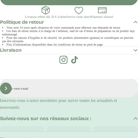
Livraison offerte dès 50 € d’achat
Service client réactif
Paiement sécurisé
Politique de retour
Vous avez 14 jours après réception de votre commande pour effectuer une demande de retour.
Les frais de retour restent à la charge de l’acheteur, sauf en cas d’erreur de préparation ou de produit reçu
endommagé.
Pour des raisons d’hygiène et de sécurité, les produits alimentaires (graines) et cosmétiques ne peuvent
pas être retournés.
Plus d’informations disponibles dans les conditions de retour en pied de page.
Livraison
E-
mail
S'inscrire
Inscrivez-vous à notre newsletter pour suivre toutes les actualités et
nouveautés.
Suivez-nous sur nos réseaux sociaux :