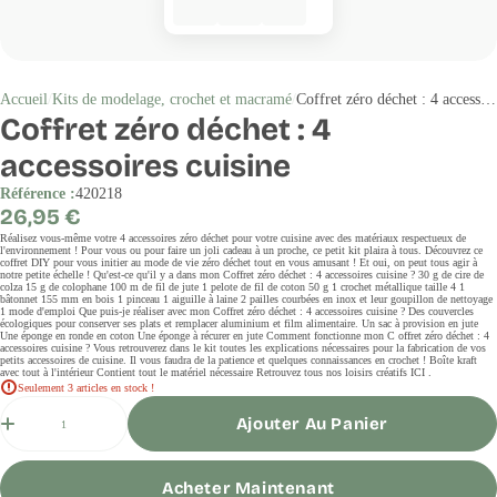
Accueil
Kits de modelage, crochet et macramé
Coffret zéro déchet : 4 accessoires cuisine
Coffret zéro déchet : 4
accessoires cuisine
Référence :
420218
Prix
26,95 €
régulier
Réalisez vous-même votre 4 accessoires zéro déchet pour votre cuisine avec des matériaux respectueux de
l'environnement ! Pour vous ou pour faire un joli cadeau à un proche, ce petit kit plaira à tous. Découvrez ce
coffret DIY pour vous initier au mode de vie zéro déchet tout en vous amusant ! Et oui, on peut tous agir à
notre petite échelle ! Qu'est-ce qu'il y a dans mon Coffret zéro déchet : 4 accessoires cuisine ? 30 g de cire de
colza 15 g de colophane 100 m de fil de jute 1 pelote de fil de coton 50 g 1 crochet métallique taille 4 1
bâtonnet 155 mm en bois 1 pinceau 1 aiguille à laine 2 pailles courbées en inox et leur goupillon de nettoyage
1 mode d'emploi Que puis-je réaliser avec mon Coffret zéro déchet : 4 accessoires cuisine ? Des couvercles
écologiques pour conserver ses plats et remplacer aluminium et film alimentaire. Un sac à provision en jute
Une éponge en ronde en coton Une éponge à récurer en jute Comment fonctionne mon C offret zéro déchet : 4
accessoires cuisine ? Vous retrouverez dans le kit toutes les explications nécessaires pour la fabrication de vos
petits accessoires de cuisine. Il vous faudra de la patience et quelques connaissances en crochet ! Boîte kraft
avec tout à l'intérieur Contient tout le matériel nécessaire Retrouvez tous nos loisirs créatifs ICI .
Seulement 3 articles en stock !
Quantité
Ajouter Au Panier
Acheter Maintenant