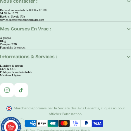
Nous contacter :
Du lundi au vendredi de 8H30 à 17H00
04.58.14.10.75
Basés en Savoie (73)
service.client@mescoursesenvrac.com
Mes Courses En Vrac :
À propos
Blog
Comptes B2B
Formulaire de contact
Informations & Services :
Livraison & retours
CGV & CGU
Politique de confidentialité
Mentions Légales
Instagram
TikTok
Marchand approuvé par la Société des Avis Garantis
,
cliquez ici pour
afficher l'attestation
.
EUR
9.5
9.5
Ouvrir Le Sélecteur De Région Et De Langue
/10
/10
780 avis
780 avis
© 2026
Mes Courses En Vrac
,
Commerce électronique propulsé par Shopify