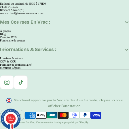
Du lundi au vendredi de 8H30 à 17H00
04.58.14.10.75
Basés en Savoie (73)
service.client@mescoursesenvrac.com
Mes Courses En Vrac :
À propos
Blog
Comptes B2B
Formulaire de contact
Informations & Services :
Livraison & retours
CGV & CGU
Politique de confidentialité
Mentions Légales
Instagram
TikTok
Marchand approuvé par la Société des Avis Garantis
,
cliquez ici pour
afficher l'attestation
.
EUR
9.5
9.5
Ouvrir Le Sélecteur De Région Et De Langue
/10
/10
780 avis
780 avis
© 2026
Mes Courses En Vrac
,
Commerce électronique propulsé par Shopify