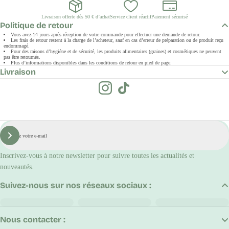
Livraison offerte dès 50 € d’achat
Service client réactif
Paiement sécurisé
Politique de retour
Vous avez 14 jours après réception de votre commande pour effectuer une demande de retour.
Les frais de retour restent à la charge de l’acheteur, sauf en cas d’erreur de préparation ou de produit reçu
endommagé.
Pour des raisons d’hygiène et de sécurité, les produits alimentaires (graines) et cosmétiques ne peuvent
pas être retournés.
Plus d’informations disponibles dans les conditions de retour en pied de page.
Livraison
E-
mail
S'inscrire
Inscrivez-vous à notre newsletter pour suivre toutes les actualités et
nouveautés.
Suivez-nous sur nos réseaux sociaux :
Nous contacter :