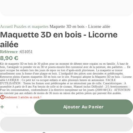
Accueil
Puzzles et maquettes
Maquette 3D en bois - Licorne ailée
Maquette 3D en bois - Licorne
ailée
Référence :
651051
Prix
8,90 €
régulier
Kit de maquette 3D en bois de 30 pièces pour un moment de détente entre copains ou en famille. À base de
bois, l'arraignée va prendre vie en 3D et pourra ensuite être customisé avec de la peinture, des paillettes ... De
quoi occuper les enfants lors des jours de repos ou lors d’après-midi pluvieuses. La maquette se trouve
actuellement sous la forme d'une plaque en bois. L'intégralité des pièces sont dessinées et prédécoupées.
Retrouvez pleins d'autres maquettes 3D en bois sur le site. Pourquoi adopter la Maquette 3D en bois - Licorne
ailée LUDIQUE : Ce petit kit va occuper enfants et ados plusieurs heures en autonomie. FACILE
D'UTILISATION : Toutes les formes sont prédécoupées et ne nécessitent pas de colle. Caractéristiques : A
assembler A partir de 8 ans Pas besoin de colle ni de ciseaux. Manuel inclus Difficulté : 2/5 Avertissements :
Pour les consommateurs, conformément à la directive européenne sur les jouets (2009/48/CE) : ATTENTION:
ne convient pas aux enfants de moins de 36 mois en raison des petites pièces qui peuvent être avalées.
Seulement 3 articles en stock !
Quantité
Ajouter Au Panier