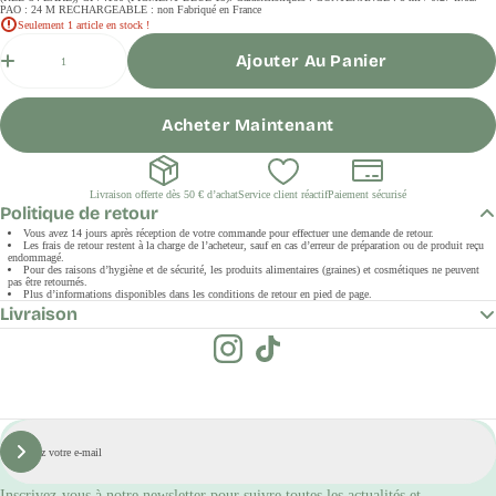
PAO : 24 M RECHARGEABLE : non Fabriqué en France
Seulement 1 article en stock !
Quantité
Ajouter Au Panier
Acheter Maintenant
Livraison offerte dès 50 € d’achat
Service client réactif
Paiement sécurisé
Politique de retour
Vous avez 14 jours après réception de votre commande pour effectuer une demande de retour.
Les frais de retour restent à la charge de l’acheteur, sauf en cas d’erreur de préparation ou de produit reçu
endommagé.
Pour des raisons d’hygiène et de sécurité, les produits alimentaires (graines) et cosmétiques ne peuvent
pas être retournés.
Plus d’informations disponibles dans les conditions de retour en pied de page.
Livraison
E-
mail
S'inscrire
Inscrivez-vous à notre newsletter pour suivre toutes les actualités et