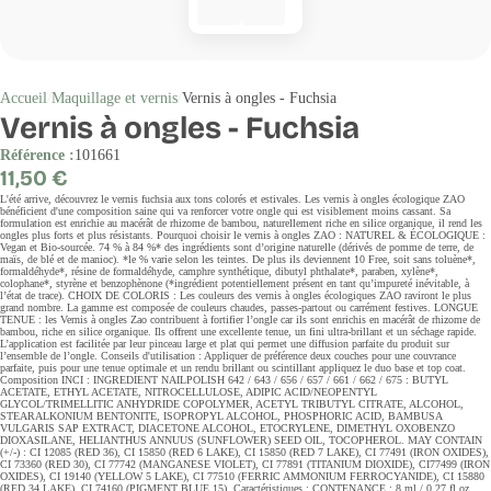
Accueil
Maquillage et vernis
Vernis à ongles - Fuchsia
Vernis à ongles - Fuchsia
Référence :
101661
Prix
11,50 €
régulier
L'été arrive, découvrez le vernis fuchsia aux tons colorés et estivales. Les vernis à ongles écologique ZAO
bénéficient d'une composition saine qui va renforcer votre ongle qui est visiblement moins cassant. Sa
formulation est enrichie au macérât de rhizome de bambou, naturellement riche en silice organique, il rend les
ongles plus forts et plus résistants. Pourquoi choisir le vernis à ongles ZAO : NATUREL & ÉCOLOGIQUE :
Vegan et Bio-sourcée. 74 % à 84 %* des ingrédients sont d’origine naturelle (dérivés de pomme de terre, de
maïs, de blé et de manioc). *le % varie selon les teintes. De plus ils deviennent 10 Free, soit sans toluène*,
formaldéhyde*, résine de formaldéhyde, camphre synthétique, dibutyl phthalate*, paraben, xylène*,
colophane*, styrène et benzophènone (*ingrédient potentiellement présent en tant qu’impureté inévitable, à
l’état de trace). CHOIX DE COLORIS : Les couleurs des vernis à ongles écologiques ZAO raviront le plus
grand nombre. La gamme est composée de couleurs chaudes, passes-partout ou carrément festives. LONGUE
TENUE : les Vernis à ongles Zao contribuent à fortifier l’ongle car ils sont enrichis en macérât de rhizome de
bambou, riche en silice organique. Ils offrent une excellente tenue, un fini ultra-brillant et un séchage rapide.
L’application est facilitée par leur pinceau large et plat qui permet une diffusion parfaite du produit sur
l’ensemble de l’ongle. Conseils d'utilisation : Appliquer de préférence deux couches pour une couvrance
parfaite, puis pour une tenue optimale et un rendu brillant ou scintillant appliquez le duo base et top coat.
Composition INCI : INGREDIENT NAILPOLISH 642 / 643 / 656 / 657 / 661 / 662 / 675 : BUTYL
ACETATE, ETHYL ACETATE, NITROCELLULOSE, ADIPIC ACID/NEOPENTYL
GLYCOL/TRIMELLITIC ANHYDRIDE COPOLYMER, ACETYL TRIBUTYL CITRATE, ALCOHOL,
STEARALKONIUM BENTONITE, ISOPROPYL ALCOHOL, PHOSPHORIC ACID, BAMBUSA
VULGARIS SAP EXTRACT, DIACETONE ALCOHOL, ETOCRYLENE, DIMETHYL OXOBENZO
DIOXASILANE, HELIANTHUS ANNUUS (SUNFLOWER) SEED OIL, TOCOPHEROL. MAY CONTAIN
(+/-) : CI 12085 (RED 36), CI 15850 (RED 6 LAKE), CI 15850 (RED 7 LAKE), CI 77491 (IRON OXIDES),
CI 73360 (RED 30), CI 77742 (MANGANESE VIOLET), CI 77891 (TITANIUM DIOXIDE), CI77499 (IRON
OXIDES), CI 19140 (YELLOW 5 LAKE), CI 77510 (FERRIC AMMONIUM FERROCYANIDE), CI 15880
(RED 34 LAKE), CI 74160 (PIGMENT BLUE 15). Caractéristiques : CONTENANCE : 8 ml / 0.27 fl.oz.