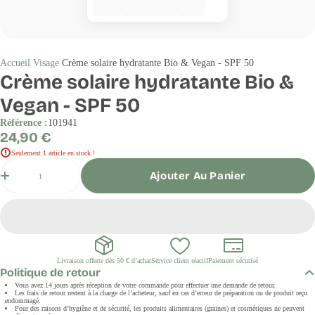
Accueil
Visage
Crème solaire hydratante Bio & Vegan - SPF 50
Crème solaire hydratante Bio &
Vegan - SPF 50
Référence :
101941
Prix
24,90 €
régulier
Seulement 1 article en stock !
Quantité
Ajouter Au Panier
Livraison offerte dès 50 € d’achat
Service client réactif
Paiement sécurisé
Politique de retour
Vous avez 14 jours après réception de votre commande pour effectuer une demande de retour.
Les frais de retour restent à la charge de l’acheteur, sauf en cas d’erreur de préparation ou de produit reçu
endommagé.
Pour des raisons d’hygiène et de sécurité, les produits alimentaires (graines) et cosmétiques ne peuvent