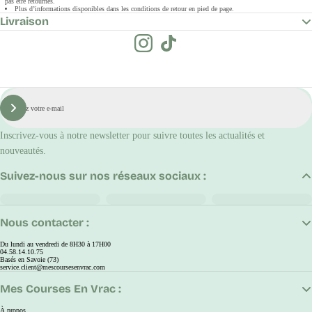
pas être retournés.
Plus d’informations disponibles dans les conditions de retour en pied de page.
Livraison
E-
mail
S'inscrire
Inscrivez-vous à notre newsletter pour suivre toutes les actualités et
nouveautés.
Suivez-nous sur nos réseaux sociaux :
Nous contacter :
Du lundi au vendredi de 8H30 à 17H00
04.58.14.10.75
Basés en Savoie (73)
service.client@mescoursesenvrac.com
Mes Courses En Vrac :
À propos