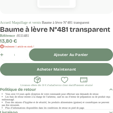
Accueil
Maquillage et vernis
Baume à lèvre N°481 transparent
Baume à lèvre N°481 transparent
Référence :
8111481
Prix
13,80 €
régulier
Seulement 1 article en stock !
Quantité
Ajouter Au Panier
Acheter Maintenant
Livraison offerte dès 50 € d’achat
Service client réactif
Paiement sécurisé
Politique de retour
Vous avez 14 jours après réception de votre commande pour effectuer une demande de retour.
Les frais de retour restent à la charge de l’acheteur, sauf en cas d’erreur de préparation ou de produit reçu
endommagé.
Pour des raisons d’hygiène et de sécurité, les produits alimentaires (graines) et cosmétiques ne peuvent
pas être retournés.
Plus d’informations disponibles dans les conditions de retour en pied de page.
Livraison