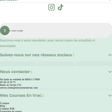
E-
mail
S'inscrire
Inscrivez-vous à notre newsletter pour suivre toutes les actualités et
nouveautés.
Suivez-nous sur nos réseaux sociaux :
Nous contacter :
Du lundi au vendredi de 8H30 à 17H00
04.58.14.10.75
Basés en Savoie (73)
service.client@mescoursesenvrac.com
Mes Courses En Vrac :
À propos
Blog
Comptes B2B
Formulaire de contact