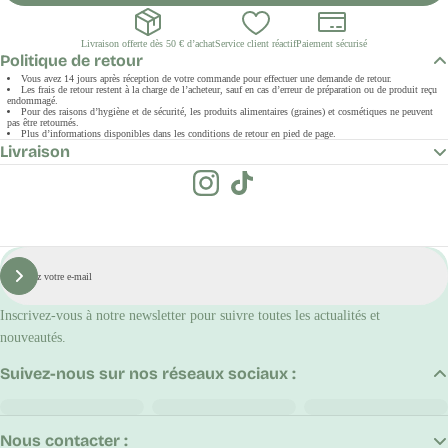
Livraison offerte dès 50 € d’achat
Service client réactif
Paiement sécurisé
Politique de retour
Vous avez 14 jours après réception de votre commande pour effectuer une demande de retour.
Les frais de retour restent à la charge de l’acheteur, sauf en cas d’erreur de préparation ou de produit reçu
endommagé.
Pour des raisons d’hygiène et de sécurité, les produits alimentaires (graines) et cosmétiques ne peuvent
pas être retournés.
Plus d’informations disponibles dans les conditions de retour en pied de page.
Livraison
E-
mail
S'inscrire
Inscrivez-vous à notre newsletter pour suivre toutes les actualités et
nouveautés.
Suivez-nous sur nos réseaux sociaux :
Nous contacter :