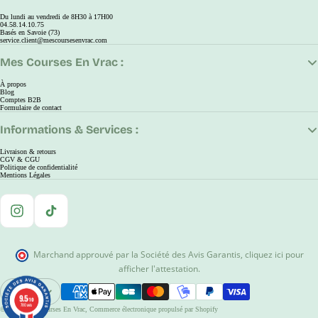
Du lundi au vendredi de 8H30 à 17H00
04.58.14.10.75
Basés en Savoie (73)
service.client@mescoursesenvrac.com
Mes Courses En Vrac :
À propos
Blog
Comptes B2B
Formulaire de contact
Informations & Services :
Livraison & retours
CGV & CGU
Politique de confidentialité
Mentions Légales
Instagram
TikTok
Marchand approuvé par la Société des Avis Garantis
,
cliquez ici pour
afficher l'attestation
.
EUR
9.5
9.5
Ouvrir Le Sélecteur De Région Et De Langue
/10
/10
780 avis
780 avis
© 2026
Mes Courses En Vrac
,
Commerce électronique propulsé par Shopify