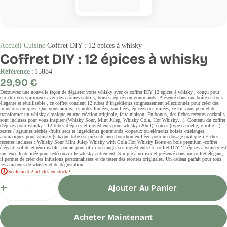
Accueil
Cuisine
Coffret DIY : 12 épices à whisky
Coffret DIY : 12 épices à whisky
Référence :
15884
Prix
29,90 €
régulier
Découvrez une nouvelle façon de déguster votre whisky avec ce coffret DIY 12 épices à whisky , conçu pour
enrichir vos spiritueux avec des arômes subtils, boisés, épicés ou gourmands. Présenté dans une boîte en bois
élégante et réutilisable , ce coffret contient 12 tubes d’ingrédients soigneusement sélectionnés pour créer des
infusions uniques. Que vous aimiez les notes fumées, vanillées, épicées ou fruitées, ce kit vous permet de
transformer un whisky classique en une création originale, faite maison. En bonus, des fiches recettes cocktails
sont incluses pour vous inspirer (Whisky Sour, Mint Julep, Whisky Cola, Hot Whisky…). Contenu du coffret
d'épices pour whisky : 12 tubes d’épices et ingrédients pour whisky (20ml) -épices (type cannelle, girofle…) -
zestes / agrumes séchés -fruits secs et ingrédients gourmands -copeaux ou éléments boisés -mélanges
aromatiques pour whisky (Chaque tube est présenté avec bouchon en liège pour un dosage pratique.) Fiches
recettes incluses : Whisky Sour Mint Julep Whisky with Cola Hot Whisky Boîte en bois premium -coffret
élégant, solide et réutilisable -parfait pour offrir ou ranger ses ingrédients Ce coffret DIY 12 épices à whisky est
une excellente idée pour redécouvrir le whisky autrement. Simple à utiliser et présenté dans un coffret élégant,
il permet de créer des infusions personnalisées et de tester des recettes originales. Un cadeau parfait pour tous
les amateurs de whisky et de dégustation.
Seulement 2 articles en stock !
Quantité
Ajouter Au Panier
Acheter Maintenant