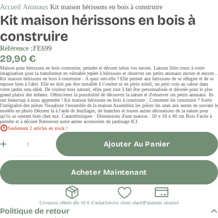
Accueil
Animaux
Kit maison hérissons en bois à construire
Kit maison hérissons en bois à
construire
Référence :
FE699
Prix
29,90 €
régulier
Maison pour hérissons en bois construire, peindre et décorer selon vos envies. Laissez libre cours à votre
imagination pour la transformer en véritable repère à hérissons et observez ces petits animaux encore et encore...
Kit maison hérissons en bois à construire : À quoi sert-elle ? Elle permet aux hérissons de se réfugier et de se
reposer bien à l'abri. Elle ne doit pas être installée à l’ombre ni en plein soleil, un petit coin au calme dans
votre jardin sera idéal. De couleur bois naturel, elles peut tout à fait être personnalisée et décorée pour le plus
grand plaisir des enfants. Offrez-leurs la possibilité de découvrir la nature et d'observer ces petits animaux. Ils
ont beaucoup à nous apprendre ! Kit maison hérissons en bois à construire : Comment les construire ? Sortir
l'intégralité des pièces Visualisez l'ensemble de la maison Assemblez les pièces les unes aux autres en suivant le
modèle en photo Décorez là à l'aide de feuillages, de branches et toutes autres décorations de la nature pour
qu'ils se sentent bien chez eux. Caractéristiques : Dimensions d'une maison : 50 x 18 x 40 cm Bois Facile à
peindre et à décorer Retrouvez notre autres accessoires de jardinage ICI
Seulement 2 articles en stock !
Quantité
Ajouter Au Panier
Acheter Maintenant
Livraison offerte dès 50 € d’achat
Service client réactif
Paiement sécurisé
Politique de retour