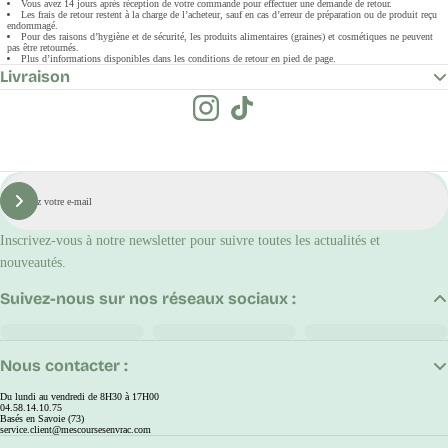
Vous avez 14 jours après réception de votre commande pour effectuer une demande de retour.
Les frais de retour restent à la charge de l’acheteur, sauf en cas d’erreur de préparation ou de produit reçu
endommagé.
Pour des raisons d’hygiène et de sécurité, les produits alimentaires (graines) et cosmétiques ne peuvent
pas être retournés.
Plus d’informations disponibles dans les conditions de retour en pied de page.
Livraison
E-
mail
S'inscrire
Inscrivez-vous à notre newsletter pour suivre toutes les actualités et
nouveautés.
Suivez-nous sur nos réseaux sociaux :
Nous contacter :
Du lundi au vendredi de 8H30 à 17H00
04.58.14.10.75
Basés en Savoie (73)
service.client@mescoursesenvrac.com