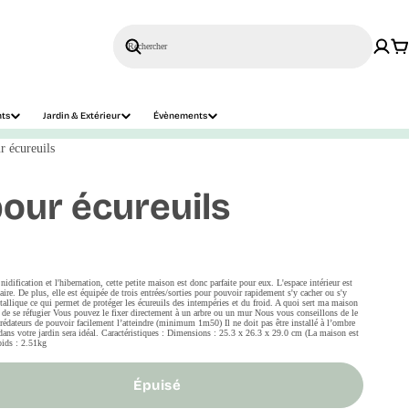
Rechercher
nts
Jardin & Extérieur
Évènements
r écureuils
our écureuils
nidification et l'hibernation, cette petite maison est donc parfaite pour eux. L'espace intérieur est
saire. De plus, elle est équipée de trois entrées/sorties pour pouvoir rapidement s'y cacher ou s'y
tallique ce qui permet de protéger les écureuils des intempéries et du froid. A quoi sert ma maison
s de se réfugier Vous pouvez le fixer directement à un arbre ou un mur Nous vous conseillons de le
prédateurs de pouvoir facilement l’atteindre (minimum 1m50) Il ne doit pas être installé à l’ombre
 dans votre jardin sera idéal. Caractéristiques : Dimensions : 25.3 x 26.3 x 29.0 cm (La maison est
ids : 2.51kg
Épuisé