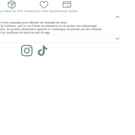
on offerte dès 50 € d’achat
Service client réactif
Paiement sécurisé
de votre commande pour effectuer une demande de retour.
ge de l’acheteur, sauf en cas d’erreur de préparation ou de produit reçu endommagé.
rité, les produits alimentaires (graines) et cosmétiques ne peuvent pas être retournés.
 les conditions de retour en pied de page.