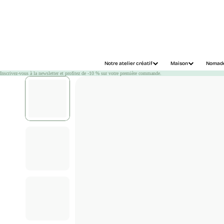
Chargement
Notre atelier créatif
Maison
Nomad
Inscrivez-vous à la newsletter et profitez de -10 % sur votre première commande.