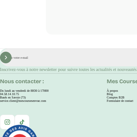
E-
mail
S'inscrire
Inscrivez-vous à notre newsletter pour suivre toutes les actualités et nouveautés
Nous contacter :
Mes Course
Du lundi au vendredi de 8H30 à 17H00
À propos
04.58.14.10.75
Blog
Basés en Savoie (73)
Comptes B2B
service.client@mescoursesenvrac.com
Formulaire de contact
Instagram
TikTok