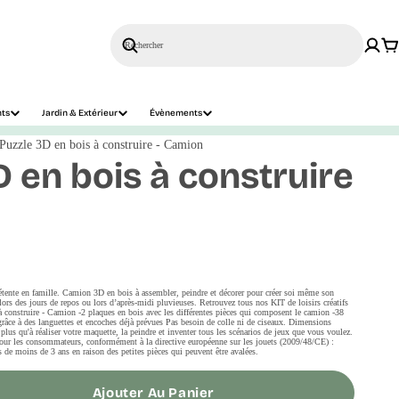
Rechercher
nts
Jardin & Extérieur
Évènements
Puzzle 3D en bois à construire - Camion
D en bois à construire
étente en famille. Camion 3D en bois à assembler, peindre et décorer pour créer soi même son
lors des jours de repos ou lors d’après-midi pluvieuses. Retrouvez tous nos KIT de loisirs créatifs
construire - Camion -2 plaques en bois avec les différentes pièces qui composent le camion -38
râce à des languettes et encoches déjà prévues Pas besoin de colle ni de ciseaux. Dimensions
plus qu'à réaliser votre maquette, la peindre et inventer tous les scénarios de jeux que vous voulez.
Pour les consommateurs, conformément à la directive européenne sur les jouets (2009/48/CE) :
e moins de 3 ans en raison des petites pièces qui peuvent être avalées.
Ajouter Au Panier