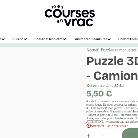
e
Cuisine
Beauté & bien-être
Loisirs créatifs adultes
Univers Enfa
Accueil
Puzzles et maquettes
Puzzle 3
- Camion
Référence :
57202102
Prix
5,50 €
régulier
Kit de loisir créatif pour un moment de d
propre jouet. De quoi occuper les enfants 
ICI Que contient mon puzzle 3D en bois à 
pièces à assembler Maquette à assembler g
19x8cm À partir de 3 ans Il ne vous reste 
Alors, vous êtes prêt ? Avertissements : 
ATTENTION: ne convient pas aux enfants d
Seulement 1 article en stock !
Quantité