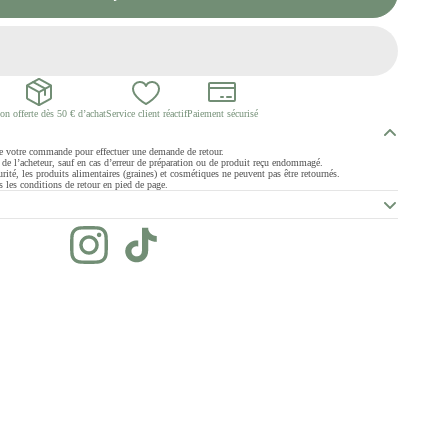
on offerte dès 50 € d’achat
Service client réactif
Paiement sécurisé
de votre commande pour effectuer une demande de retour.
ge de l’acheteur, sauf en cas d’erreur de préparation ou de produit reçu endommagé.
rité, les produits alimentaires (graines) et cosmétiques ne peuvent pas être retournés.
 les conditions de retour en pied de page.