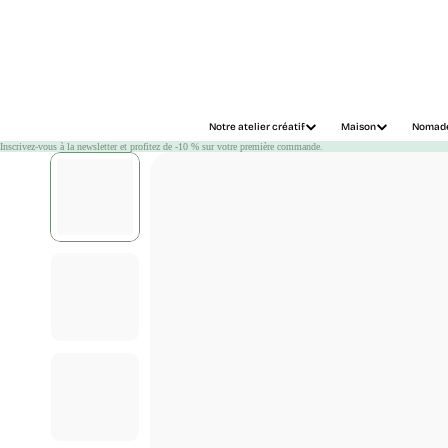
Chargement
Notre atelier créatif
Maison
Nomad
Inscrivez-vous à la newsletter et profitez de -10 % sur votre première commande.