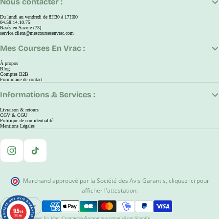
Nous contacter :
Du lundi au vendredi de 8H30 à 17H00
04.58.14.10.75
Basés en Savoie (73)
service.client@mescoursesenvrac.com
Mes Courses En Vrac :
À propos
Blog
Comptes B2B
Formulaire de contact
Informations & Services :
Livraison & retours
CGV & CGU
Politique de confidentialité
Mentions Légales
Instagram
TikTok
Marchand approuvé par la Société des Avis Garantis
,
cliquez ici pour
afficher l'attestation
.
EUR
9.5
9.5
Ouvrir Le Sélecteur De Région Et De Langue
/10
/10
780 avis
780 avis
© 2026
Mes Courses En Vrac
,
Commerce électronique propulsé par Shopify