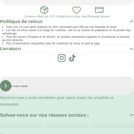
Livraison offerte dès 50 € d’achat
Service client réactif
Paiement sécurisé
Politique de retour
Vous avez 14 jours après réception de votre commande pour effectuer une demande de retour.
Les frais de retour restent à la charge de l’acheteur, sauf en cas d’erreur de préparation ou de produit reçu
endommagé.
Pour des raisons d’hygiène et de sécurité, les produits alimentaires (graines) et cosmétiques ne peuvent
pas être retournés.
Plus d’informations disponibles dans les conditions de retour en pied de page.
Livraison
E-
mail
S'inscrire
Inscrivez-vous à notre newsletter pour suivre toutes les actualités et
nouveautés.
Suivez-nous sur nos réseaux sociaux :