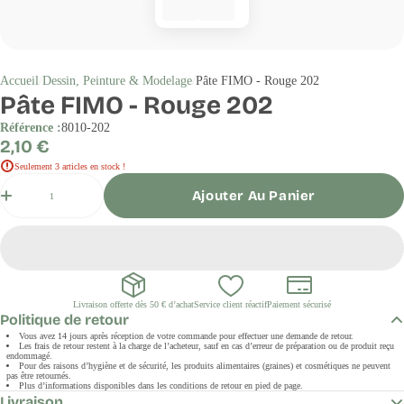
Accueil
Dessin, Peinture & Modelage
Pâte FIMO - Rouge 202
Pâte FIMO - Rouge 202
Référence :
8010-202
Prix
2,10 €
régulier
Seulement 3 articles en stock !
Quantité
Ajouter Au Panier
Livraison offerte dès 50 € d’achat
Service client réactif
Paiement sécurisé
Politique de retour
Vous avez 14 jours après réception de votre commande pour effectuer une demande de retour.
Les frais de retour restent à la charge de l’acheteur, sauf en cas d’erreur de préparation ou de produit reçu
endommagé.
Pour des raisons d’hygiène et de sécurité, les produits alimentaires (graines) et cosmétiques ne peuvent
pas être retournés.
Plus d’informations disponibles dans les conditions de retour en pied de page.
Livraison