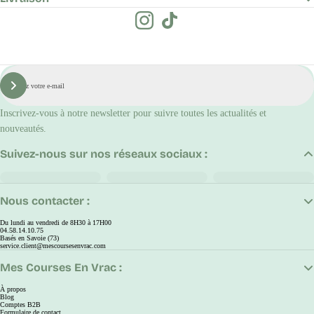
E-
mail
S'inscrire
Inscrivez-vous à notre newsletter pour suivre toutes les actualités et
nouveautés.
Suivez-nous sur nos réseaux sociaux :
Nous contacter :
Du lundi au vendredi de 8H30 à 17H00
04.58.14.10.75
Basés en Savoie (73)
service.client@mescoursesenvrac.com
Mes Courses En Vrac :
À propos
Blog
Comptes B2B
Formulaire de contact