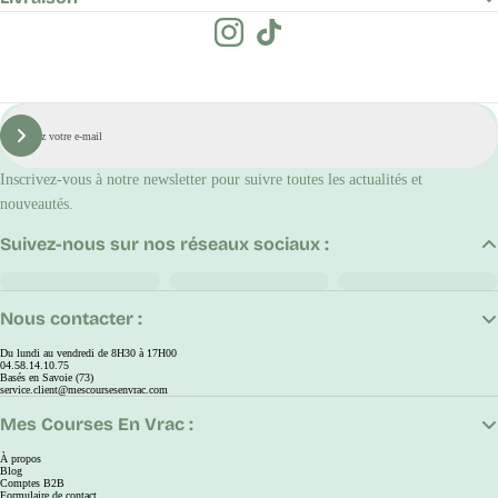
E-
mail
S'inscrire
Inscrivez-vous à notre newsletter pour suivre toutes les actualités et
nouveautés.
Suivez-nous sur nos réseaux sociaux :
Nous contacter :
Du lundi au vendredi de 8H30 à 17H00
04.58.14.10.75
Basés en Savoie (73)
service.client@mescoursesenvrac.com
Mes Courses En Vrac :
À propos
Blog
Comptes B2B
Formulaire de contact