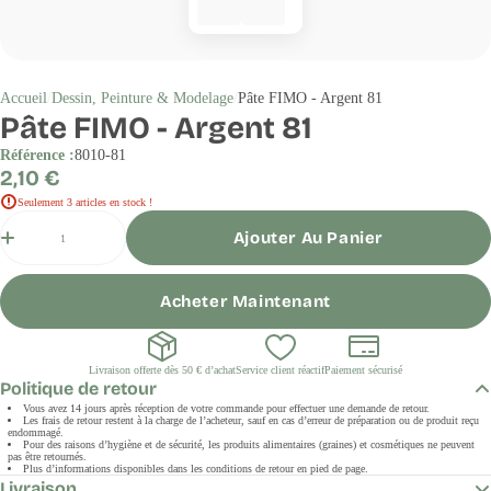
Accueil
Dessin, Peinture & Modelage
Pâte FIMO - Argent 81
Pâte FIMO - Argent 81
Référence :
8010-81
Prix
2,10 €
régulier
Seulement 3 articles en stock !
Quantité
Ajouter Au Panier
Acheter Maintenant
Livraison offerte dès 50 € d’achat
Service client réactif
Paiement sécurisé
Politique de retour
Vous avez 14 jours après réception de votre commande pour effectuer une demande de retour.
Les frais de retour restent à la charge de l’acheteur, sauf en cas d’erreur de préparation ou de produit reçu
endommagé.
Pour des raisons d’hygiène et de sécurité, les produits alimentaires (graines) et cosmétiques ne peuvent
pas être retournés.
Plus d’informations disponibles dans les conditions de retour en pied de page.
Livraison