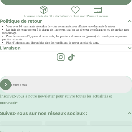
Livraison offerte dès 50 € d’achat
Service client réactif
Paiement sécurisé
Politique de retour
Vous avez 14 jours après réception de votre commande pour effectuer une demande de retour.
Les frais de retour restent à la charge de l’acheteur, sauf en cas d’erreur de préparation ou de produit reçu
endommagé.
Pour des raisons d’hygiène et de sécurité, les produits alimentaires (graines) et cosmétiques ne peuvent
pas être retournés.
Plus d’informations disponibles dans les conditions de retour en pied de page.
Livraison
E-
mail
S'inscrire
Inscrivez-vous à notre newsletter pour suivre toutes les actualités et
nouveautés.
Suivez-nous sur nos réseaux sociaux :