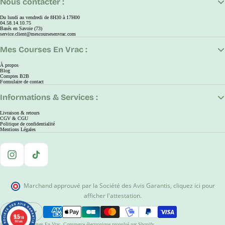
Nous contacter :
Du lundi au vendredi de 8H30 à 17H00
04.58.14.10.75
Basés en Savoie (73)
service.client@mescoursesenvrac.com
Mes Courses En Vrac :
À propos
Blog
Comptes B2B
Formulaire de contact
Informations & Services :
Livraison & retours
CGV & CGU
Politique de confidentialité
Mentions Légales
Instagram
TikTok
Marchand approuvé par la Société des Avis Garantis
,
cliquez ici pour
afficher l'attestation
.
EUR
9.5
9.5
Ouvrir Le Sélecteur De Région Et De Langue
/10
/10
780 avis
780 avis
© 2026
Mes Courses En Vrac
,
Commerce électronique propulsé par Shopify