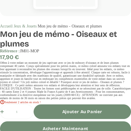
Accueil
Jeux & Jouets
Mon jeu de mémo - Oiseaux et plumes
Mon jeu de mémo - Oiseaux et
plumes
Référence :
JM01-MOP
Prix
17,90 €
régulier
Offrez à votre enfant un moment de jeu captivant avec ce jeu de mémory d'oiseaux et de leurs plumes
comprenant 40 cartes. Conçu spécialement pour les petites mains, ce mémo coloré amusera vos enfants tout en
leur apprenant à reconnaître les plumes des oiseaux lorsqu'ils en trouvent. Idéal pour les enfants, ce mémo
stimule la concentration, développe l'apprentissage et apprends à être attentif. Chaque carte est robuste, facile à
manipuler et fabriquée avec des matériaux de qualité, garantissant une durabilité optimale. Avec ce mémo,
apprenez et jouez en famille tout en renforçant les compétences essentielles de votre enfant dans un univers
joyeux et coloré ! Un joli mémo coloré et détaillé ! Pourquoi avoir ce jeu de mémo - Oiseaux et plumes ?
LUDIQUE : Ce petit mémo amusera vos enfants et développera leur attention et leur sens de réflexion.
FACILE D'UTILISATION : Toutes les formes sont prédécoupées et ne nécessitent pas de colle. Caractéristiques
: 40 cartes Entre 2 et 4 joueurs Made In France A partir de 4 ans Avertissements : Pour les consommateurs,
conformément à la directive européenne sur les jouets (2009/48/CE) : ATTENTION: ne convient pas aux
enfants de moins de 36 mois en raison des petites pièces qui peuvent être avalées.
Seulement 2 articles en stock !
Quantité
Ajouter Au Panier
Acheter Maintenant