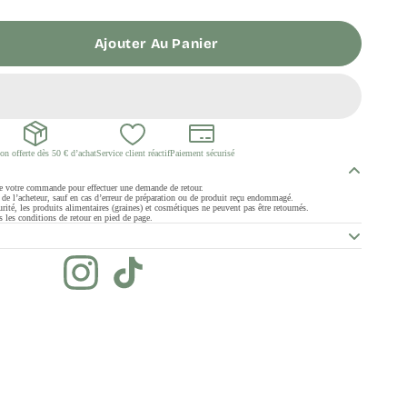
Ajouter Au Panier
on offerte dès 50 € d’achat
Service client réactif
Paiement sécurisé
de votre commande pour effectuer une demande de retour.
ge de l’acheteur, sauf en cas d’erreur de préparation ou de produit reçu endommagé.
rité, les produits alimentaires (graines) et cosmétiques ne peuvent pas être retournés.
 les conditions de retour en pied de page.