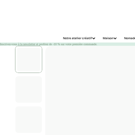
Chargement
Notre atelier créatif
Maison
Nomad
Inscrivez-vous à la newsletter et profitez de -10 % sur votre première commande.