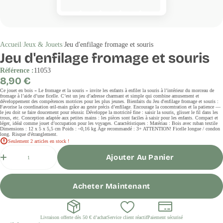
Accueil
Jeux & Jouets
Jeu d'enfilage fromage et souris
Jeu d'enfilage fromage et souris
Référence :
11053
Prix
8,90 €
régulier
Ce jouet en bois « Le fromage et la souris » invite les enfants à enfiler la souris à l’intérieur du morceau de
fromage à l’aide d’une ficelle. C’est un jeu d’adresse charmant et simple qui combine amusement et
développement des compétences motrices pour les plus jeunes. Bienfaits du Jeu d'enfilage fromage et souris :
Favorise la coordination œil-main grâce au geste précis d’enfilage. Encourage la concentration et la patience —
le jeu doit se faire doucement pour réussir. Développe la motricité fine : saisir la souris, glisser le fil dans les
trous, etc. Conception adaptée aux petites mains : les pièces sont faciles à saisir pour les enfants. Compact et
léger, idéal comme jouet d’occupation pour les voyages. Caractéristiques : Matériau : Bois avec ruban textile
Dimensions : 12 x 5 x 5,5 cm Poids : ~0,16 kg Âge recommandé : 3+ ATTENTION! Ficelle longue / condon
long. Risque d'étranglement.
Seulement 2 articles en stock !
Quantité
Ajouter Au Panier
Acheter Maintenant
Livraison offerte dès 50 € d’achat
Service client réactif
Paiement sécurisé