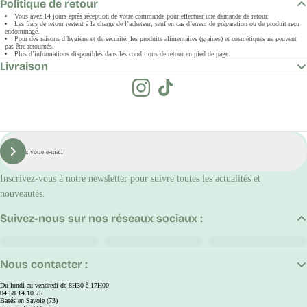
Politique de retour
Vous avez 14 jours après réception de votre commande pour effectuer une demande de retour.
Les frais de retour restent à la charge de l’acheteur, sauf en cas d’erreur de préparation ou de produit reçu
endommagé.
Pour des raisons d’hygiène et de sécurité, les produits alimentaires (graines) et cosmétiques ne peuvent
pas être retournés.
Plus d’informations disponibles dans les conditions de retour en pied de page.
Livraison
E-
mail
S'inscrire
Inscrivez-vous à notre newsletter pour suivre toutes les actualités et
nouveautés.
Suivez-nous sur nos réseaux sociaux :
Nous contacter :
Du lundi au vendredi de 8H30 à 17H00
04.58.14.10.75
Basés en Savoie (73)