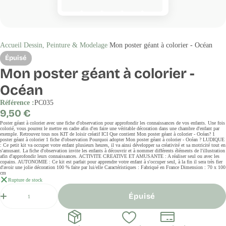
Accueil
Dessin, Peinture & Modelage
Mon poster géant à colorier - Océan
Épuisé
Mon poster géant à colorier -
Océan
Référence :
PC035
Prix
9,50 €
régulier
Poster géant à colorier avec une fiche d'observation pour approfondir les connaissances de vos enfants. Une fois
colorié, vous pourrez le mettre en cadre afin d'en faire une véritable décoration dans une chambre d'enfant par
exemple. Retrouvez tous nos KIT de loisir créatif ICI Que contient Mon poster géant à colorier - Océan? 1
poster géant à colorier 1 fiche d'observation Pourquoi adopter Mon poster géant à colorier - Océan ? LUDIQUE
: Ce petit kit va occuper votre enfant plusieurs heures, il va ainsi développer sa créativité et sa motricité tout en
s'amusant. La fiche d'observation invite les enfants à découvrir et à nommer différents éléments de l'illustration
afin d'approfondir leurs connaissances. ACTIVITE CREATIVE ET AMUSANTE : A réaliser seul ou avec les
copains. AUTONOMIE : Ce kit est parfait pour apprendre votre enfant à s'occuper seul, à la fin il sera très fier
d'avoir une jolie décoration 100 % faite par lui/elle Caractéristiques : Fabriqué en France Dimension : 70 x 100
cm
Rupture de stock
Quantité
Épuisé