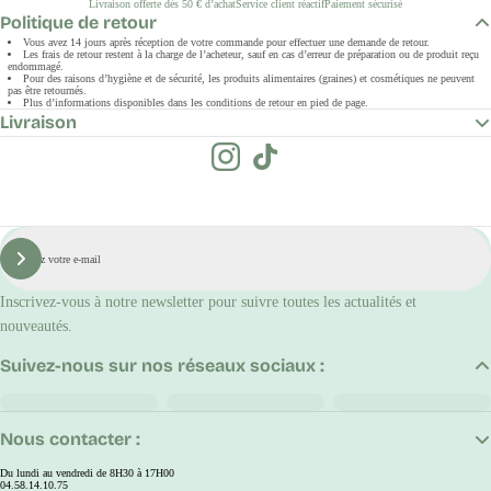
Livraison offerte dès 50 € d’achat
Service client réactif
Paiement sécurisé
Politique de retour
Vous avez 14 jours après réception de votre commande pour effectuer une demande de retour.
Les frais de retour restent à la charge de l’acheteur, sauf en cas d’erreur de préparation ou de produit reçu
endommagé.
Pour des raisons d’hygiène et de sécurité, les produits alimentaires (graines) et cosmétiques ne peuvent
pas être retournés.
Plus d’informations disponibles dans les conditions de retour en pied de page.
Livraison
E-
mail
S'inscrire
Inscrivez-vous à notre newsletter pour suivre toutes les actualités et
nouveautés.
Suivez-nous sur nos réseaux sociaux :
Nous contacter :
Du lundi au vendredi de 8H30 à 17H00
04.58.14.10.75