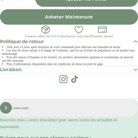
Acheter Maintenant
Livraison offerte dès 50 € d’achat
Service client réactif
Paiement sécurisé
Politique de retour
Vous avez 14 jours après réception de votre commande pour effectuer une demande de retour.
Les frais de retour restent à la charge de l’acheteur, sauf en cas d’erreur de préparation ou de produit reçu
endommagé.
Pour des raisons d’hygiène et de sécurité, les produits alimentaires (graines) et cosmétiques ne peuvent
pas être retournés.
Plus d’informations disponibles dans les conditions de retour en pied de page.
Livraison
E-
mail
S'inscrire
Inscrivez-vous à notre newsletter pour suivre toutes les actualités et
nouveautés.
Suivez-nous sur nos réseaux sociaux :