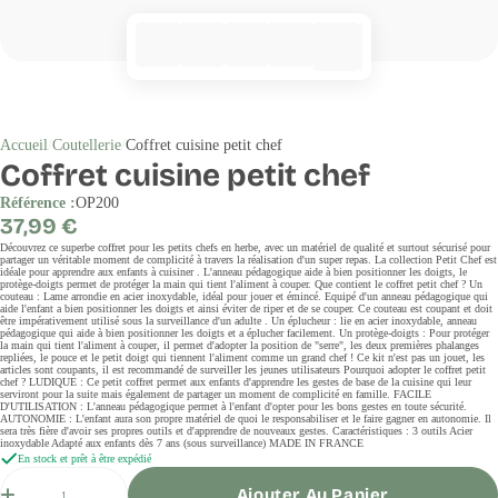
Accueil
Coutellerie
Coffret cuisine petit chef
Coffret cuisine petit chef
Référence :
OP200
Prix
37,99 €
régulier
Découvrez ce superbe coffret pour les petits chefs en herbe, avec un matériel de qualité et surtout sécurisé pour
partager un véritable moment de complicité à travers la réalisation d'un super repas. La collection Petit Chef est
idéale pour apprendre aux enfants à cuisiner . L'anneau pédagogique aide à bien positionner les doigts, le
protège-doigts permet de protéger la main qui tient l'aliment à couper. Que contient le coffret petit chef ? Un
couteau : Lame arrondie en acier inoxydable, idéal pour jouer et émincé. Equipé d'un anneau pédagogique qui
aide l'enfant a bien positionner les doigts et ainsi éviter de riper et de se couper. Ce couteau est coupant et doit
être impérativement utilisé sous la surveillance d'un adulte . Un éplucheur : lie en acier inoxydable, anneau
pédagogique qui aide à bien positionner les doigts et a éplucher facilement. Un protège-doigts : Pour protéger
la main qui tient l'aliment à couper, il permet d'adopter la position de "serre", les deux premières phalanges
repliées, le pouce et le petit doigt qui tiennent l'aliment comme un grand chef ! Ce kit n'est pas un jouet, les
articles sont coupants, il est recommandé de surveiller les jeunes utilisateurs Pourquoi adopter le coffret petit
chef ? LUDIQUE : Ce petit coffret permet aux enfants d'apprendre les gestes de base de la cuisine qui leur
serviront pour la suite mais également de partager un moment de complicité en famille. FACILE
D'UTILISATION : L'anneau pédagogique permet à l'enfant d'opter pour les bons gestes en toute sécurité.
AUTONOMIE : L'enfant aura son propre matériel de quoi le responsabiliser et le faire gagner en autonomie. Il
sera très fière d'avoir ses propres outils et d'apprendre de nouveaux gestes. Caractéristiques : 3 outils Acier
inoxydable Adapté aux enfants dès 7 ans (sous surveillance) MADE IN FRANCE
En stock et prêt à être expédié
Quantité
Ajouter Au Panier