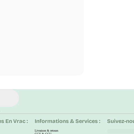
.
s En Vrac :
Informations & Services :
Suivez-nou
Livraison & retours
CGV & CGU