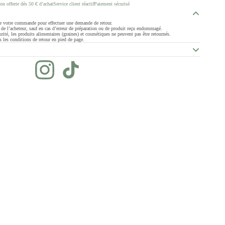
on offerte dès 50 € d’achat
Service client réactif
Paiement sécurisé
de votre commande pour effectuer une demande de retour.
ge de l’acheteur, sauf en cas d’erreur de préparation ou de produit reçu endommagé.
rité, les produits alimentaires (graines) et cosmétiques ne peuvent pas être retournés.
 les conditions de retour en pied de page.