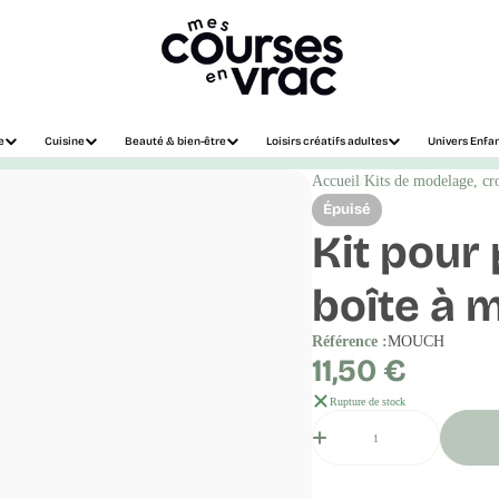
e
Cuisine
Beauté & bien-être
Loisirs créatifs adultes
Univers Enfa
Accueil
Kits de modelage, cr
Épuisé
Kit pour
boîte à 
Référence :
MOUCH
Prix
11,50 €
régulier
Rupture de stock
Quantité