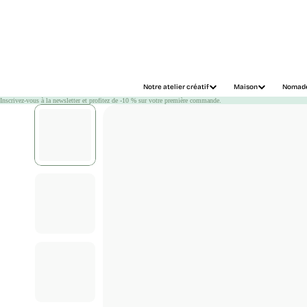
Chargement
Notre atelier créatif
Maison
Nomad
Inscrivez-vous à la newsletter et profitez de -10 % sur votre première commande.