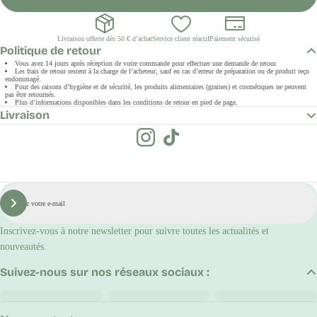
Livraison offerte dès 50 € d’achat
Service client réactif
Paiement sécurisé
Politique de retour
Vous avez 14 jours après réception de votre commande pour effectuer une demande de retour.
Les frais de retour restent à la charge de l’acheteur, sauf en cas d’erreur de préparation ou de produit reçu
endommagé.
Pour des raisons d’hygiène et de sécurité, les produits alimentaires (graines) et cosmétiques ne peuvent
pas être retournés.
Plus d’informations disponibles dans les conditions de retour en pied de page.
Livraison
E-
mail
S'inscrire
Inscrivez-vous à notre newsletter pour suivre toutes les actualités et
nouveautés.
Suivez-nous sur nos réseaux sociaux :