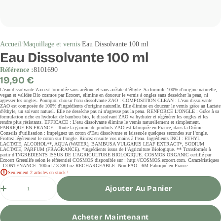
Accueil
Maquillage et vernis
Eau Dissolvante 100 ml
Eau Dissolvante 100 ml
Référence :
8101690
Prix
19,90 €
régulier
L’eau dissolvante Zao est formulée sans acétone et sans acétate d’éthyle. Sa formule 100% d‘origine naturelle,
vegan et validée Bio cosmos par Ecocert, élimine en douceur le vernis à ongles sans dessécher la peau, ni
agresser les ongles. Pourquoi choisir l'eau dissolvante ZAO : COMPOSITION CLEAN : L'eau dissolvante
ZAO est composée de 100% d'ingrédients d'origine naturelle. Elle élimine en douceur le vernis grâce au Lactate
d'éthyle, un solvant naturel. Elle ne dessèche pas ni n'agresse pas la peau. RENFORCE L'ONGLE : Grâce à sa
formulation riche en hydrolat de bambou bio, le dissolvant ZAO va hydrater et régénérer les ongles et les
rendre plus résistants. EFFICACE : L'eau dissolvante élimine le vernis naturellement et simplement.
FABRIQUÉ EN FRANCE : Toute la gamme de produits ZAO est fabriquée en France, dans la Drôme.
Conseils d'utilisation : Imprégnez un coton d’Eau dissolvante et laissez-le quelques secondes sur l’ongle.
Frottez légèrement le coton sur l’ongle. Rincez ensuite vos mains à l’eau. Ingrédients INCI : ETHYL
LACTATE, ALCOHOL**, AQUA (WATER), BAMBUSA VULGARIS LEAF EXTRACT*, SODIUM
LACTATE, PARFUM (FRAGRANCE). *ingrédients issus de l’Agriculture Biologique. ** Transformés à
partir d’INGRÉDIENTS ISSUS DE L'AGRICULTURE BIOLOGIQUE. COSMOS ORGANIC certifié par
Ecocert Greenlife selon le référentiel COSMOS disponible sur : http://COSMOS.ecocert.com. Caractéristiques
: CONTENANCE: 100ml / 3.38fl.oz RECHARGEABLE: Non PAO : 6M Fabriqué en France
Seulement 2 articles en stock !
Quantité
Ajouter Au Panier
Acheter Maintenant