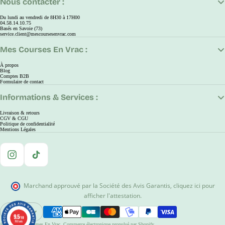
Nous contacter :
Du lundi au vendredi de 8H30 à 17H00
04.58.14.10.75
Basés en Savoie (73)
service.client@mescoursesenvrac.com
Mes Courses En Vrac :
À propos
Blog
Comptes B2B
Formulaire de contact
Informations & Services :
Livraison & retours
CGV & CGU
Politique de confidentialité
Mentions Légales
Instagram
TikTok
Marchand approuvé par la Société des Avis Garantis
,
cliquez ici pour
afficher l'attestation
.
EUR
9.5
9.5
Ouvrir Le Sélecteur De Région Et De Langue
/10
/10
780 avis
780 avis
© 2026
Mes Courses En Vrac
,
Commerce électronique propulsé par Shopify