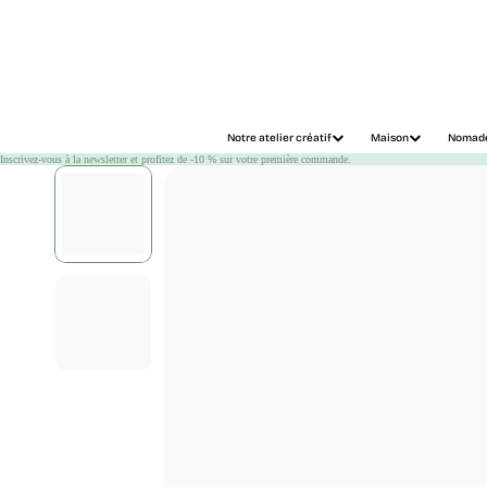
Chargement
Notre atelier créatif
Maison
Nomad
Inscrivez-vous à la newsletter et profitez de -10 % sur votre première commande.