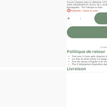
Ecocert Greenlife selon le référent
100% INGRÉDIENTS ISSUS DE L'AGRICU
Rechargeable : Oui Fabriqué en Italie
Seulement 1 article en stock !
Quantité
Livrais
Politique de retour
Vous avez 14 jours après réception 
Les frais de retour restent à la char
Pour des raisons d’hygiène et de sécu
Plus d’informations disponibles dans
Livraison