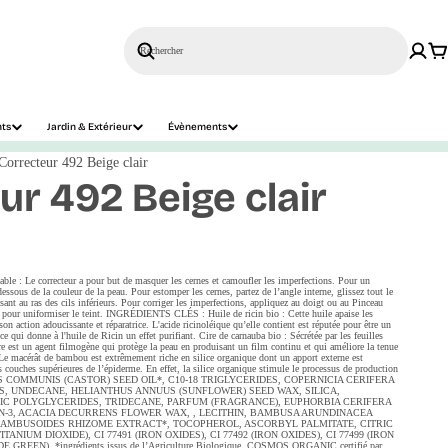
Rechercher
nts
Jardin & Extérieur
Évènements
Correcteur 492 Beige clair
ur 492 Beige clair
ble : Le correcteur a pour but de masquer les cernes et camoufler les imperfections. Pour un
 dessous de la couleur de la peau. Pour estomper les cernes, partez de l’angle interne, glissez tout le
ant au ras des cils inférieurs. Pour corriger les imperfections, appliquez au doigt ou au Pinceau
e pour uniformiser le teint. INGRÉDIENTS CLÉS : Huile de ricin bio : Cette huile apaise les
son action adoucissante et réparatrice. L'acide ricinoléique qu’elle contient est réputée pour être un
e qui donne à l'huile de Ricin un effet purifiant. Cire de carnauba bio : Sécrétée par les feuilles
ire est un agent filmogène qui protège la peau en produisant un film continu et qui améliore la tenue
e macérât de bambou est extrêmement riche en silice organique dont un apport externe est
 des couches supérieures de l’épiderme. En effet, la silice organique stimule le processus de production
 RICINUS COMMUNIS (CASTOR) SEED OIL*, C10-18 TRIGLYCERIDES, COPERNICIA CERIFERA
S, UNDECANE, HELIANTHUS ANNUUS (SUNFLOWER) SEED WAX, SILICA,
IC POLYGLYCERIDES, TRIDECANE, PARFUM (FRAGRANCE), EUPHORBIA CERIFERA
N-3, ACACIA DECURRENS FLOWER WAX, , LECITHIN, BAMBUSA ARUNDINACEA
AMBUSOIDES RHIZOME EXTRACT*, TOCOPHEROL, ASCORBYL PALMITATE, CITRIC
ITANIUM DIOXIDE), CI 77491 (IRON OXIDES), CI 77492 (IRON OXIDES), CI 77499 (IRON
EEN). *ingrédients issus de l’Agriculture Biologique. COSMOS ORGANIC certifié par