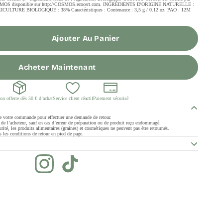
iel COSMOS disponible sur http://COSMOS.ecocert.com. INGRÉDIENTS D'ORIGINE NATURELLE :
LTURE BIOLOGIQUE : 38% Caractéristiques : Contenance : 3,5 g / 0.12 oz. PAO : 12M
Ajouter Au Panier
Acheter Maintenant
on offerte dès 50 € d’achat
Service client réactif
Paiement sécurisé
de votre commande pour effectuer une demande de retour.
ge de l’acheteur, sauf en cas d’erreur de préparation ou de produit reçu endommagé.
rité, les produits alimentaires (graines) et cosmétiques ne peuvent pas être retournés.
 les conditions de retour en pied de page.