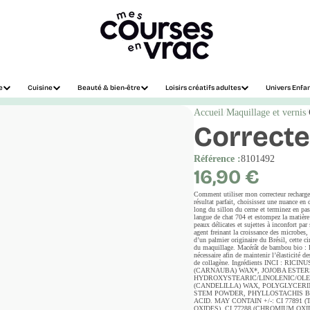
e
Cuisine
Beauté & bien-être
Loisirs créatifs adultes
Univers Enfa
Accueil
Maquillage et vernis
Correcte
Référence :
8101492
Prix
16,90 €
régulier
Comment utiliser mon correcteur rechargea
résultat parfait, choisissez une nuance en
long du sillon du cerne et terminez en pass
langue de chat 704 et estompez la matièr
peaux délicates et sujettes à inconfort par 
agent freinant la croissance des microbes, c
d’un palmier originaire du Brésil, cette c
du maquillage. Macérât de bambou bio : L
nécessaire afin de maintenir l’élasticité
de collagène. Ingrédients INCI :
(CARNAUBA) WAX*, JOJOBA ESTER
HYDROXYSTEARIC/LINOLENIC/OLE
(CANDELILLA) WAX, POLYGLYCERI
STEM POWDER, PHYLLOSTACHIS B
ACID. MAY CONTAIN +/-: CI 77891 (T
OXIDES), CI 77288 (CHROMIUM OXIDE GR