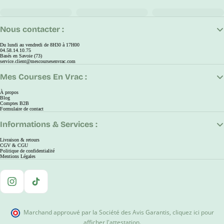
Nous contacter :
Du lundi au vendredi de 8H30 à 17H00
04.58.14.10.75
Basés en Savoie (73)
service.client@mescoursesenvrac.com
Mes Courses En Vrac :
À propos
Blog
Comptes B2B
Formulaire de contact
Informations & Services :
Livraison & retours
CGV & CGU
Politique de confidentialité
Mentions Légales
Instagram
TikTok
Marchand approuvé par la Société des Avis Garantis
,
cliquez ici pour
afficher l'attestation
.