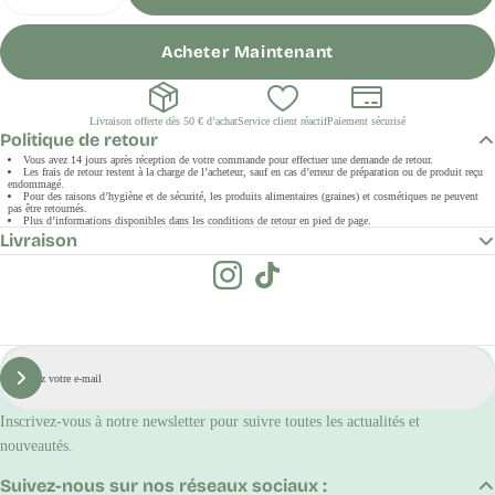
Acheter Maintenant
Livraison offerte dès 50 € d’achat
Service client réactif
Paiement sécurisé
Politique de retour
Vous avez 14 jours après réception de votre commande pour effectuer une demande de retour.
Les frais de retour restent à la charge de l’acheteur, sauf en cas d’erreur de préparation ou de produit reçu
endommagé.
Pour des raisons d’hygiène et de sécurité, les produits alimentaires (graines) et cosmétiques ne peuvent
pas être retournés.
Plus d’informations disponibles dans les conditions de retour en pied de page.
Livraison
E-
mail
S'inscrire
Inscrivez-vous à notre newsletter pour suivre toutes les actualités et
nouveautés.
Suivez-nous sur nos réseaux sociaux :