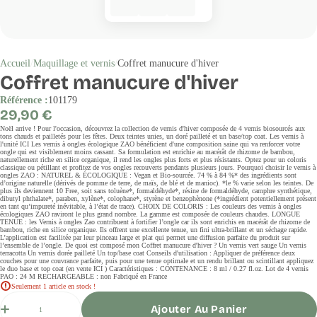
Accueil
Maquillage et vernis
Coffret manucure d'hiver
Coffret manucure d'hiver
Référence :
101179
Prix
29,90 €
régulier
Noël arrive ! Pour l'occasion, découvrez la collection de vernis d'hiver composée de 4 vernis biosourcés aux
tons chauds et pailletés pour les fêtes. Deux teintes unies, un doré pailleté et un base/top coat. Les vernis à
l'unité ICI Les vernis à ongles écologique ZAO bénéficient d'une composition saine qui va renforcer votre
ongle qui est visiblement moins cassant. Sa formulation est enrichie au macérât de rhizome de bambou,
naturellement riche en silice organique, il rend les ongles plus forts et plus résistants. Optez pour un coloris
classique ou pétillant et profitez de vos ongles recouverts pendants plusieurs jours. Pourquoi choisir le vernis à
ongles ZAO : NATUREL & ÉCOLOGIQUE : Vegan et Bio-sourcée. 74 % à 84 %* des ingrédients sont
d’origine naturelle (dérivés de pomme de terre, de maïs, de blé et de manioc). *le % varie selon les teintes. De
plus ils deviennent 10 Free, soit sans toluène*, formaldéhyde*, résine de formaldéhyde, camphre synthétique,
dibutyl phthalate*, paraben, xylène*, colophane*, styrène et benzophènone (*ingrédient potentiellement présent
en tant qu’impureté inévitable, à l’état de trace). CHOIX DE COLORIS : Les couleurs des vernis à ongles
écologiques ZAO raviront le plus grand nombre. La gamme est composée de couleurs chaudes. LONGUE
TENUE : les Vernis à ongles Zao contribuent à fortifier l’ongle car ils sont enrichis en macérât de rhizome de
bambou, riche en silice organique. Ils offrent une excellente tenue, un fini ultra-brillant et un séchage rapide.
L’application est facilitée par leur pinceau large et plat qui permet une diffusion parfaite du produit sur
l’ensemble de l’ongle. De quoi est composé mon Coffret manucure d'hiver ? Un vernis vert sauge Un vernis
terracotta Un vernis dorée pailleté Un top/base coat Conseils d'utilisation : Appliquer de préférence deux
couches pour une couvrance parfaite, puis pour une tenue optimale et un rendu brillant ou scintillant appliquez
le duo base et top coat (en vente ICI ) Caractéristiques : CONTENANCE : 8 ml / 0.27 fl.oz. Lot de 4 vernis
PAO : 24 M RECHARGEABLE : non Fabriqué en France
Seulement 1 article en stock !
Quantité
Ajouter Au Panier