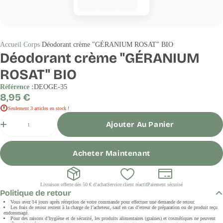
Accueil
Corps
Déodorant crème "GÉRANIUM ROSAT" BIO
Déodorant crème "GÉRANIUM
ROSAT" BIO
Référence :
DEOGE-35
Prix
8,95 €
régulier
Seulement 3 articles en stock !
Quantité
Ajouter Au Panier
Acheter Maintenant
Livraison offerte dès 50 € d’achat
Service client réactif
Paiement sécurisé
Politique de retour
Vous avez 14 jours après réception de votre commande pour effectuer une demande de retour.
Les frais de retour restent à la charge de l’acheteur, sauf en cas d’erreur de préparation ou de produit reçu
endommagé.
Pour des raisons d’hygiène et de sécurité, les produits alimentaires (graines) et cosmétiques ne peuvent