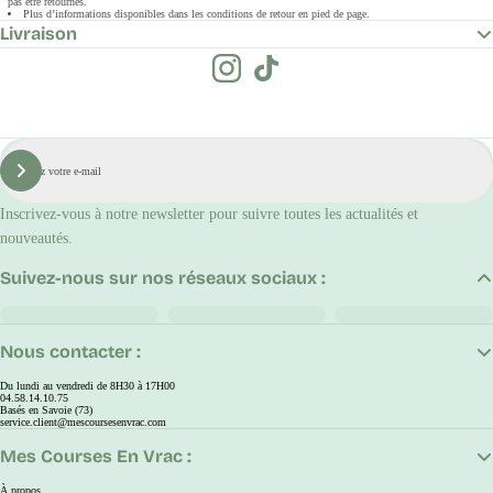
pas être retournés.
Plus d’informations disponibles dans les conditions de retour en pied de page.
Livraison
E-
mail
S'inscrire
Inscrivez-vous à notre newsletter pour suivre toutes les actualités et
nouveautés.
Suivez-nous sur nos réseaux sociaux :
Nous contacter :
Du lundi au vendredi de 8H30 à 17H00
04.58.14.10.75
Basés en Savoie (73)
service.client@mescoursesenvrac.com
Mes Courses En Vrac :
À propos