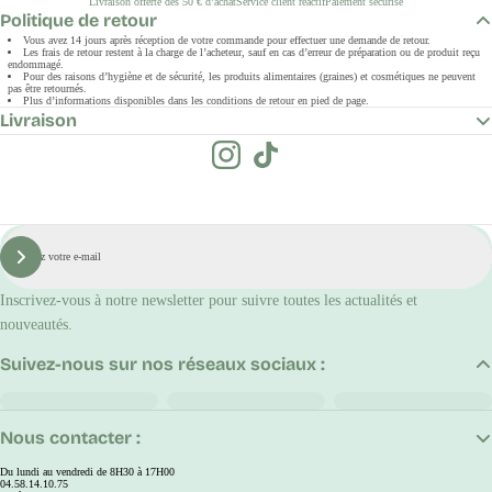
Livraison offerte dès 50 € d’achat
Service client réactif
Paiement sécurisé
Politique de retour
Vous avez 14 jours après réception de votre commande pour effectuer une demande de retour.
Les frais de retour restent à la charge de l’acheteur, sauf en cas d’erreur de préparation ou de produit reçu
endommagé.
Pour des raisons d’hygiène et de sécurité, les produits alimentaires (graines) et cosmétiques ne peuvent
pas être retournés.
Plus d’informations disponibles dans les conditions de retour en pied de page.
Livraison
E-
mail
S'inscrire
Inscrivez-vous à notre newsletter pour suivre toutes les actualités et
nouveautés.
Suivez-nous sur nos réseaux sociaux :
Nous contacter :
Du lundi au vendredi de 8H30 à 17H00
04.58.14.10.75