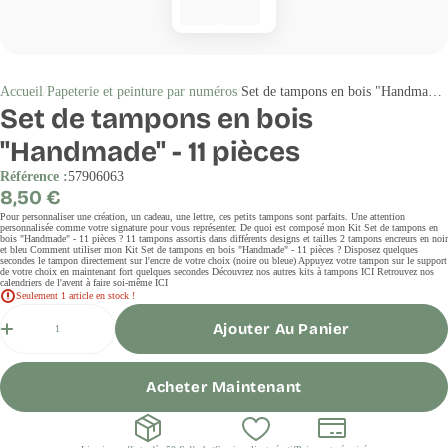
Accueil
Papeterie et peinture par numéros
Set de tampons en bois "Handmade" - 11 pièces
Set de tampons en bois
"Handmade" - 11 pièces
Référence :
57906063
Prix
8,50 €
régulier
Pour personnaliser une création, un cadeau, une lettre, ces petits tampons sont parfaits. Une attention
personnalisée comme votre signature pour vous représenter. De quoi est composé mon Kit Set de tampons en
bois "Handmade" - 11 pièces ? 11 tampons assortis dans différents designs et tailles 2 tampons encreurs en noir
et bleu Comment utiliser mon Kit Set de tampons en bois "Handmade" - 11 pièces ? Disposez quelques
secondes le tampon directement sur l'encre de votre choix (noire ou bleue) Appuyez votre tampon sur le support
de votre choix en maintenant fort quelques secondes Découvrez nos autres kits à tampons ICI Retrouvez nos
calendriers de l'avent à faire soi-même ICI
Seulement 1 article en stock !
Quantité
Ajouter Au Panier
Acheter Maintenant