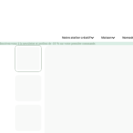
Chargement
Notre atelier créatif
Maison
Nomad
Inscrivez-vous à la newsletter et profitez de -10 % sur votre première commande.