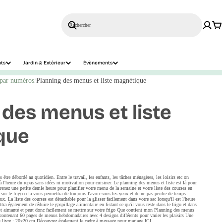
Rechercher
nts
Jardin & Extérieur
Évènements
 par numéros
Planning des menus et liste magnétique
 des menus et liste
que
s être débordé au quotidien. Entre le travail, les enfants, les tâches ménagères, les loisirs etc on
r à l'heure du repas sans idées ni motivation pour cuisiner. Le planning des menus et liste est là pour
renez une petite demie heure pour planifier votre menu de la semaine et votre liste des courses en
 sur le frigo cela vous permettra de toujours l'avoir sous les yeux et de ne pas perdre de temps
ux. La liste des courses est détachable pour la glisser facilement dans votre sac lorsqu'il est l'heure
ra également de réduire le gaspillage alimentaire en listant ce qu'il vous reste dans le frigo et dans
 est aimanté et peut donc facilement se mettre sur votre frigo Que contient mon Planning des menus
ontenant 60 pages de menus hebdomadaires avec 4 designs différents pour varier les plaisirs Une
u livre : 20x20 cm Découvrez également le cadre à message pour mariage ICI