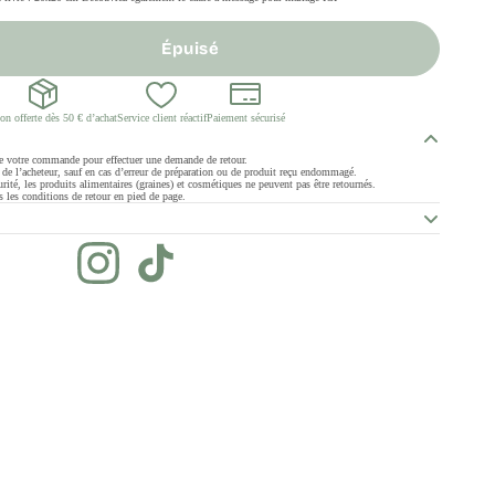
Épuisé
on offerte dès 50 € d’achat
Service client réactif
Paiement sécurisé
de votre commande pour effectuer une demande de retour.
ge de l’acheteur, sauf en cas d’erreur de préparation ou de produit reçu endommagé.
rité, les produits alimentaires (graines) et cosmétiques ne peuvent pas être retournés.
 les conditions de retour en pied de page.