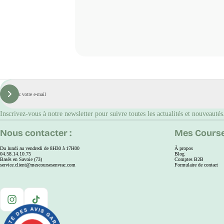
E-
mail
S'inscrire
Inscrivez-vous à notre newsletter pour suivre toutes les actualités et nouveautés
Nous contacter :
Mes Course
Du lundi au vendredi de 8H30 à 17H00
À propos
04.58.14.10.75
Blog
Basés en Savoie (73)
Comptes B2B
service.client@mescoursesenvrac.com
Formulaire de contact
Instagram
TikTok