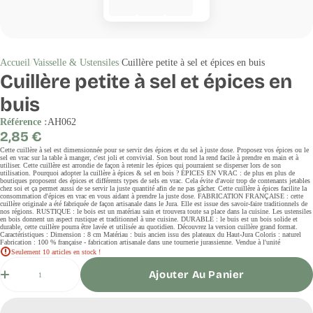
Accueil
Vaisselle & Ustensiles
Cuillère petite à sel et épices en buis
Cuillère petite à sel et épices en
buis
Référence :
AH062
Prix
2,85 €
régulier
Cette cuillère à sel est dimensionnée pour se servir des épices et du sel à juste dose. Proposez vos épices ou le
sel en vrac sur la table à manger, c'est joli et convivial. Son bout rond la rend facile à prendre en main et à
utiliser. Cette cuillère est arrondie de façon à retenir les épices qui pourraient se disperser lors de son
utilisation. Pourquoi adopter la cuillère à épices & sel en bois ? ÉPICES EN VRAC : de plus en plus de
boutiques proposent des épices et différents types de sels en vrac. Cela évite d'avoir trop de contenants jetables
chez soi et ça permet aussi de se servir la juste quantité afin de ne pas gâcher. Cette cuillère à épices facilite la
consommation d'épices en vrac en vous aidant à prendre la juste dose. FABRICATION FRANÇAISE : cette
cuillère originale a été fabriquée de façon artisanale dans le Jura. Elle est issue des savoir-faire traditionnels de
nos régions. RUSTIQUE : le bois est un matériau sain et trouvera toute sa place dans la cuisine. Les ustensiles
en bois donnent un aspect rustique et traditionnel à une cuisine. DURABLE : le buis est un bois solide et
durable, cette cuillère pourra être lavée et utilisée au quotidien. Découvrez la version cuillère grand format.
Caractéristiques : Dimension : 8 cm Matériau : buis ancien issu des plateaux du Haut-Jura Coloris : naturel
Fabrication : 100 % française - fabrication artisanale dans une tournerie jurassienne. Vendue à l'unité
Seulement 10 articles en stock !
Quantité
Ajouter Au Panier